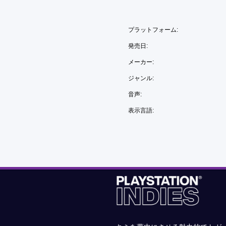
プラットフォーム:
発売日:
メーカー:
ジャンル:
音声:
表示言語: