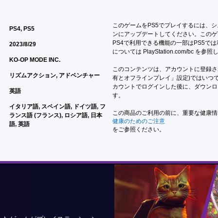
このゲームをPS5でプレイするには、
PS4, PS5
ンにアップデートしてください。このゲ
PS4で利用できる機能の一部はPS5で
2023/8/29
については PlayStation.com/bc を
KO-OP MODE INC.
このコンテンツは、アカウントに登録され
リズムアクション, アドベンチャー
有とオフラインプレイ」設定)ではいつで
カウントでログインした後に、ダウンロ
英語
す。
イタリア語, スペイン語, ドイツ語, フ
この商品のご利用の前に、重要な健康情
ランス語 (フランス), ロシア語, 日本
健康のためのご注意
語, 英語
をご参照ください。