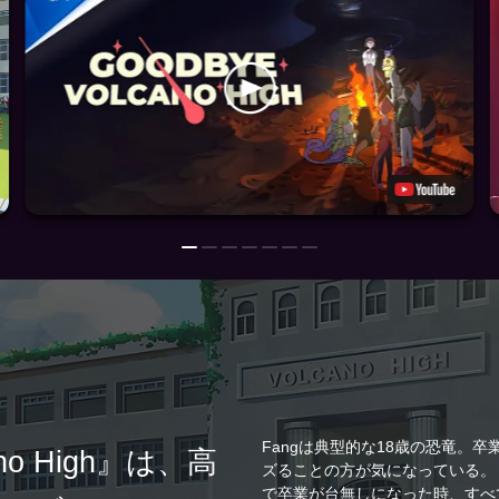
Fangは典型的な18歳の恐竜。
ano High』は、高
ズることの方が気になっている。
で卒業が台無しになった時、すべ