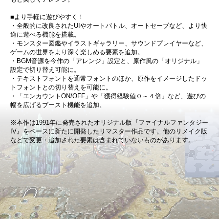
■より手軽に遊びやすく！
・全般的に改良されたUIやオートバトル、オートセーブなど、より快
適に遊べる機能を搭載。
・モンスター図鑑やイラストギャラリー、サウンドプレイヤーなど、
ゲームの世界をより深く楽しめる要素を追加。
・BGM音源を今作の「アレンジ」設定と、原作風の「オリジナル」
設定で切り替え可能に。
・テキストフォントを通常フォントのほか、原作をイメージしたドッ
トフォントとの切り替えを可能に。
・「エンカウントON/OFF」や「獲得経験値０～４倍」など、遊びの
幅を広げるブースト機能を追加。
※本作は1991年に発売されたオリジナル版『ファイナルファンタジー
IV』をベースに新たに開発したリマスター作品です。他のリメイク版
などで変更・追加された要素は含まれていないものがあります。