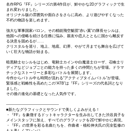
名作RPG『FF』シリーズの第4作目が、鮮やかな2Dグラフィックで生
まれ変わりました。
オリジナル版の雰囲気や面白さをさらに高め、より遊びやすくなった
不朽の物語を楽しめます。
強大な軍事国家バロン。その精鋭飛空艇団“赤い翼”の隊長セシルは、
他国への侵略を続ける任務に悩み、親友や恋人とともに国から離反す
る決意を固めるが……
クリスタルを巡り、地上、地底、幻界、やがて月までも舞台を広げて
いく壮大な物語が始まる。
暗黒騎士セシルをはじめ、竜騎士カインや白魔道士ローザ、召喚士リ
ディアなどジョブごとの能力を持った多くの仲間たちが登場。ドラマ
チックなストーリーと多彩なバトルを展開します。
今作からバトル中も時間が流れる“アクティブタイムバトル”が登場。
緊張感と戦略性を高めたこの“ATB”は『FF』シリーズの代名詞となり
ました。
その後の進化の基礎となった人気作です。
---------------------------------------------
■新たなグラフィックとサウンドで美しくよみがえる！
・『FF』を象徴するドットキャラクターを生み出してきた渋谷員子を
メインスタッフに加え、すべてのグラフィックを2Dで鮮やかに表現。
・『FF』の世界を彩る名曲たちを、作曲者・植松伸夫氏の完全監修の
もと美しくアレンジ。