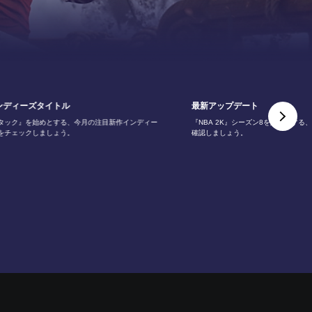
ンディーズタイトル
最新アップデート
タック』を始めとする、今月の注目新作インディー
『NBA 2K』シーズン8を始めとする
をチェックしましょう。
確認しましょう。