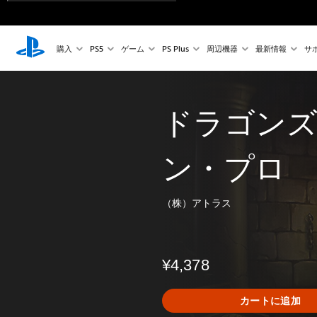
購入
PS5
ゲーム
PS Plus
周辺機器
最新情報
サ
ドラゴン
ン・プロ
（株）アトラス
¥4,378
カートに追加