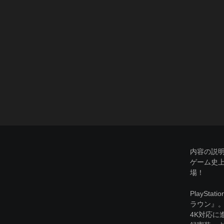
内容の説
ゲーム史
場！
PlaySt
ラウン』。
4K対応