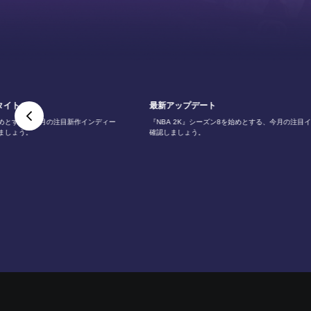
タイトル
最新アップデート
めとする、今月の注目新作インディー
『NBA 2K』シーズン8を始めとする、今月の注目
ましょう。
確認しましょう。