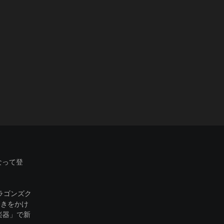
なって登
『ドラゴンズク
磨きをかけ
楽器」で新