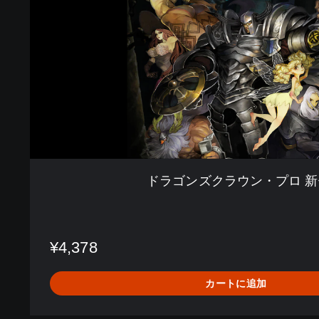
ラ
ウ
ン
・
プ
ロ
新
価
格
版
ドラゴンズクラウン・プロ 
¥4,378
カートに追加