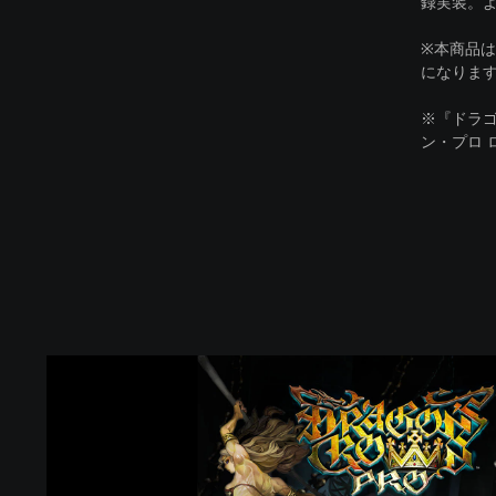
録実装。
※本商品は
になりま
※『ドラ
ン・プロ
ド
ラ
ゴ
ン
ズ
ク