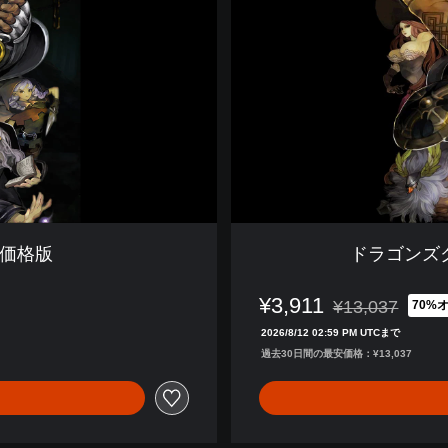
ラ
ウ
ン
・
プ
ロ
ロ
イ
ヤ
ル
パ
ッ
新価格版
ドラゴンズ
ケ
ー
¥3,911
ジ
¥13,037
70%
通常価格¥13,03
2026/8/12 02:59 PM UTCまで
過去30日間の最安価格：¥13,037