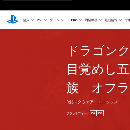
購入
PS5
ゲーム
PS Plus
周辺機器
最新情報
サ
ドラゴン
目覚めし五
族 オフラ
(株)スクウェア・エニックス
プラットフォーム
PS5
PS4