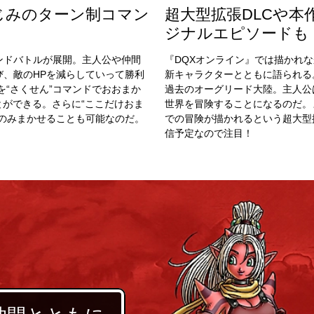
じみのターン制コマン
超大型拡張DLCや本
ジナルエピソードも
ンドバトルが展開。主人公や仲間
『DQXオンライン』では描かれ
び、敵のHPを減らしていって勝利
新キャラクターとともに語られる
を“さくせん”コマンドでおおまか
過去のオーグリード大陸。主人公
とができる。さらに“ここだけおま
世界を冒険することになるのだ。
動のみまかせることも可能なのだ。
での冒険が描かれるという超大型
信予定なので注目！