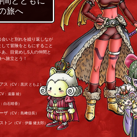
仲間とともに
の旅へ
出会いと別れを繰り返しなが
として冒険をともにすること
さあ、目覚めし5人の仲間と
険へ旅立とう！
アス
（CV：黒沢 ともよ）
CV：遠藤 綾）
V：白石晴香）
ーザ
（CV：島﨑信長）
ストン
（CV：伊藤 健太郎）