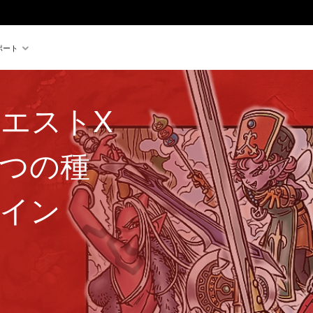
ポート
クエストX
つの種
イン