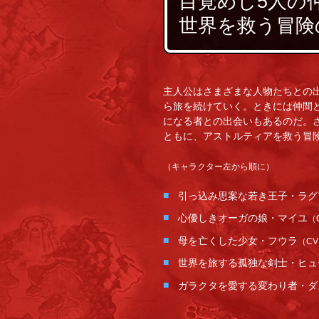
目覚めし5人の
世界を救う冒険
主人公はさまざまな人物たちとの
ら旅を続けていく。ときには仲間
になる者との出会いもあるのだ。
ともに、アストルティアを救う冒
（キャラクター左から順に）
引っ込み思案な若き王子・ラグ
心優しきオーガの娘・マイユ
（
母を亡くした少女・フウラ
（C
世界を旅する孤独な剣士・ヒュ
ガラクタを愛する変わり者・ダ