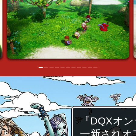
『DQXオ
一新されオ