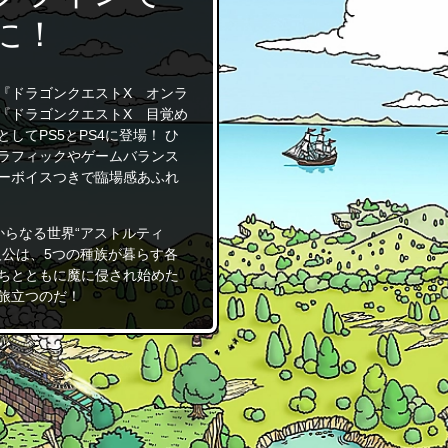
に！
『ドラゴンクエストX オンラ
『ドラゴンクエストX 目覚め
してPS5とPS4に登場！ ひ
ラフィックやゲームバランス
ーボイスつきで臨場感あふれ
からなる世界“アストルティ
人公は、5つの種族が暮らす各
ちとともに魔に侵され始めた
旅立つのだ！