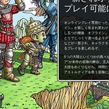
プレイ可能
オンラインプレイ専用だった
イン』が新しく生まれ変わり
し五つの種族 オフライン』と
とりでじっくり遊べるようグ
などが一新され、キャラクタ
るプレイを楽しめるぞ。
5つの大陸といくつかの島々
ア”が本作の冒険の舞台。主
大陸をめぐりながら、仲間た
アストルティアを救う冒険に