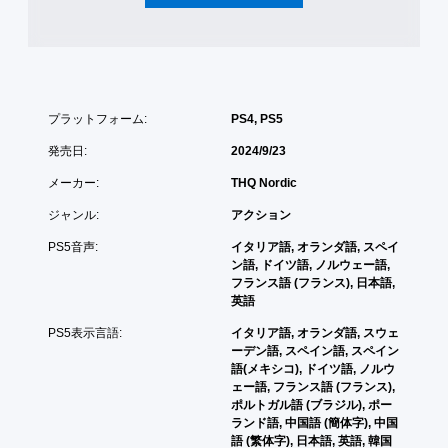
で
き
ま
す
。
プラットフォーム:
PS4, PS5
タ
ッ
発売日:
2024/9/23
チ
メーカー:
THQ Nordic
操
作
ジャンル:
アクション
な
し
PS5音声:
イタリア語, オランダ語, スペイ
ン語, ドイツ語, ノルウェー語,
で
フランス語 (フランス), 日本語,
プ
英語
レ
イ
PS5表示言語:
イタリア語, オランダ語, スウェ
可
ーデン語, スペイン語, スペイン
能
語(メキシコ), ドイツ語, ノルウ
ェー語, フランス語 (フランス),
タ
ポルトガル語 (ブラジル), ポー
ッ
ランド語, 中国語 (簡体字), 中国
チ
語 (繁体字), 日本語, 英語, 韓国
操