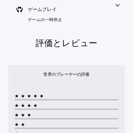
を
生
プ
使
中
ゲームプレイ
レ
っ
に
イ
た
、
ゲームの一時停止
で
り
ゲ
き
、
ー
ま
ボ
ム
す
タ
を
評価とレビュー
。
ン
一
配
時
置
字
停
を
幕
止
編
（
で
集
き
基
世界のプレーヤーの評価
し
ま
本
て
す
）
、
。
操
主
（
★★★★★
作
要
オ
方
な
フ
★★★★
法
ス
ラ
を
ト
★★★
イ
変
ー
ン
更
★★
リ
プ
で
ー
レ