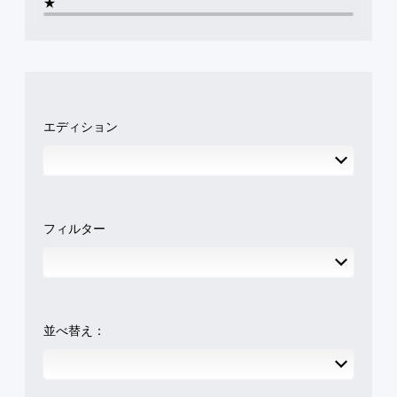
★
き
と
イ
ま
キ
の
す
ャ
み
。
ラ
）
ク
タ
モ
ー
ー
の
エディション
シ
み
ョ
字
ン
幕
が
コ
表
ン
示
ト
フィルター
さ
ロ
れ
ー
ま
ル
す
な
。
し
で
並べ替え：
プ
レ
イ
可