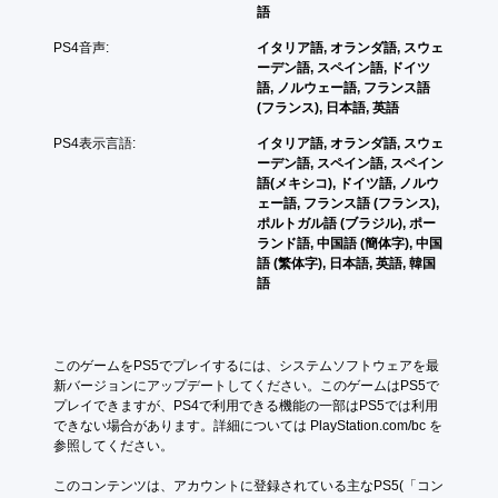
語
作
を
PS4音声:
イタリア語, オランダ語, スウェ
使
ーデン語, スペイン語, ドイツ
わ
語, ノルウェー語, フランス語
ず
(フランス), 日本語, 英語
に
ゲ
PS4表示言語:
イタリア語, オランダ語, スウェ
ー
ーデン語, スペイン語, スペイン
ム
語(メキシコ), ドイツ語, ノルウ
を
ェー語, フランス語 (フランス),
プ
ポルトガル語 (ブラジル), ポー
レ
ランド語, 中国語 (簡体字), 中国
イ
語 (繁体字), 日本語, 英語, 韓国
で
語
き
ま
す
。
このゲームをPS5でプレイするには、システムソフトウェアを最
新バージョンにアップデートしてください。このゲームはPS5で
プレイできますが、PS4で利用できる機能の一部はPS5では利用
コ
できない場合があります。詳細については PlayStation.com/bc を
ン
参照してください。
ト
ロ
このコンテンツは、アカウントに登録されている主なPS5(「コン