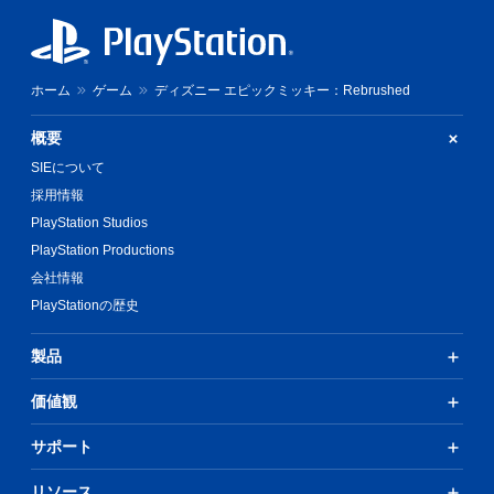
の
振
動
機
能
ホーム
ゲーム
ディズニー エピックミッキー：Rebrushed
／
ハ
概要
プ
テ
SIEについて
ィ
採用情報
ッ
PlayStation Studios
ク
フ
PlayStation Productions
ィ
会社情報
ー
ド
PlayStationの歴史
バ
ッ
製品
ク
を
価値観
使
わ
ず
サポート
に
ゲ
リソース