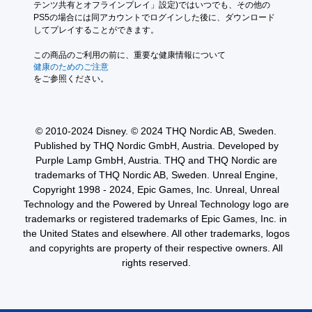
ー
テンツ共有とオフラインプレイ」設定)ではいつでも、その他の
ラ
PS5の場合には同アカウントでログインした後に、ダウンロード
ー
してプレイすることができます。
の
この商品のご利用の前に、重要な健康情報について
振
健康のためのご注意
動
をご参照ください。
機
能
な
し
© 2010-2024 Disney. © 2024 THQ Nordic AB, Sweden.
で
Published by THQ Nordic GmbH, Austria. Developed by
プ
Purple Lamp GmbH, Austria. THQ and THQ Nordic are
レ
trademarks of THQ Nordic AB, Sweden. Unreal Engine,
イ
Copyright 1998 - 2024, Epic Games, Inc. Unreal, Unreal
可
Technology and the Powered by Unreal Technology logo are
能
trademarks or registered trademarks of Epic Games, Inc. in
コ
the United States and elsewhere. All other trademarks, logos
ン
and copyrights are property of their respective owners. All
ト
rights reserved.
ロ
ー
ラ
ー