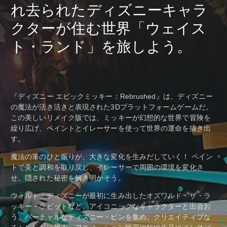
れ去られたディズニーキャラ
クターが住む世界「ウェイス
ト・ランド」を旅しよう。
『ディズニー エピックミッキー：Rebrushed』は、ディズニー
の魔法が活き活きと表現された3Dプラットフォームゲームだ。
この美しいリメイク版では、ミッキーが幻想的な世界で冒険を
繰り広げ、ペイントとイレーサーを使って世界の運命を描き出
す。
魔法の筆のひと振りが、大きな変化を生みだしていく！ ペイン
トで美と調和を取り戻し、イレーサーで周囲の環境を変化さ
せ、隠された秘密を解き明かそう。
ウォルト・ディズニーが最初に生み出したオズワルド・ザ・ラ
ッキー・ラビットなど、アイコニックなキャラクターと出会お
う。バーチャルなディズニー・ピンを集め、クリエイティブな