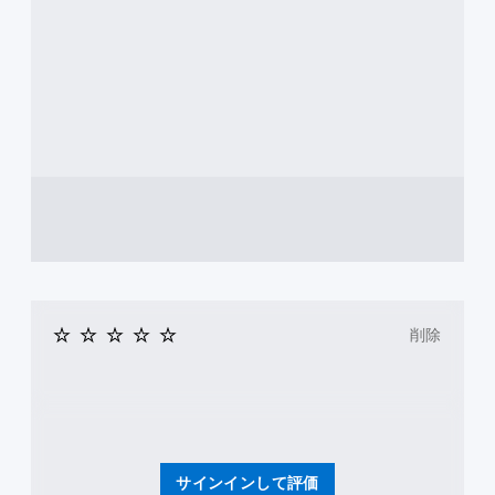
能
モ
ー
シ
ョ
ン
コ
ン
ト
ロ
ー
ル
を
使
わ
ず
削除
に
ゲ
ー
ム
を
プ
レ
サインインして評価
イ