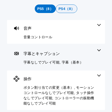
コ
な
ン
ム
ン
し
割
の
PS5（8）
PS4（8）
ト
で
り
一
ロ
プ
当
時
ー
レ
て
停
ル
イ
の
止
音声
可
変
個
ゲ
能
更
音量コントロール
々
ー
（
の
ム
音
音
基
の
声
量
プ
本
に
字幕とキャプション
を
レ
よ
）
下
イ
る
字幕なしでプレイ可能, 字幕（基本）
プ
げ
中
会
リ
た
や
話
セ
り
ム
が
ッ
消
ー
操作
な
ト
音
ビ
く
の
で
ー
ボタン割り当ての変更（基本）, モーション
、
レ
き
パ
コントロールなしでプレイ可能, タッチ操作
字
イ
ま
ー
幕
なしでプレイ可能, コントローラーの振動機
ア
す
ト
な
能なしでプレイ可能
ウ
。
の
し
ト
再
で