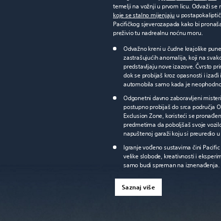
temelji na vožnji u prvom licu. Odvaži se
koje se stalno mijenjaju
u postapokalipti
Pacifičkog sjeverozapada kako bi pronaša
preživio tu nadrealnu noćnu moru.
Odvažno kreni u čudne krajolike pun
zastrašujućih anomalija, koji na sva
predstavljaju nove izazove. Čvrsto pr
dok se probijaš kroz opasnosti i izađi 
automobila samo kada je neophodno
Odgonetni davno zaboravljeni misteri
postupno probijaš do srca područja 
Exclusion Zone, koristeći se pronađe
predmetima da poboljšaš svoje vozil
napuštenoj garaži koju si preuredio u
Igranje vođeno sustavima čini Pacific
velike slobode, kreativnosti i eksperi
samo budi spreman na iznenađenja.
Saznaj više