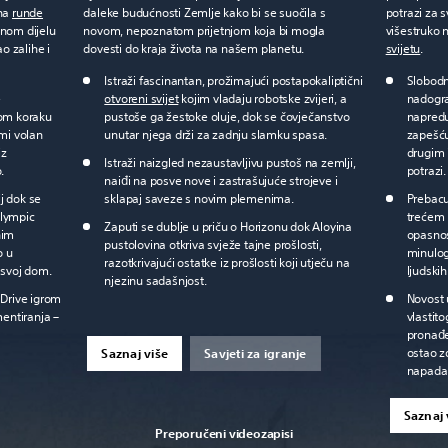
 na
runde
daleke budućnosti Zemlje kako bi se suočila s
potrazi za 
čnom dijelu
novom, nepoznatom prijetnjom koja bi mogla
višestruko 
o zalihe i
dovesti do kraja života na našem planetu.
svijetu
.
Istraži fascinantan, prožimajući postapokaliptični
Slobodn
e
otvoreni svijet
kojim vladaju robotske zvijeri, a
nadogra
kom koraku
pustoše ga žestoke oluje, dok se čovječanstvo
napredu
imi volan
unutar njega drži za zadnju slamku spasa.
zapešću
iz
drugim 
Istraži naizgled nezaustavljivu pustoš na zemlji,
.
potrazi.
naiđi na posve nove i zastrašujuće strojeve i
j dok se
sklapaj saveze s novim plemenima.
Prebacu
Olympic
trećem 
Zaputi se dublje u priču o Horizonu dok Aloyina
nim
opasnos
pustolovina otkriva svježe tajne prošlosti,
o u
minulog
razotkrivajući ostatke iz prošlosti koji utječu na
 svoj dom.
ljudskih
njezinu sadašnjost.
 Drive igrom
Novost 
mentiranja –
vlastit
pronađe
ostao z
Saznaj više
Savjeti za igranje
napada 
Saznaj 
Preporučeni videozapisi