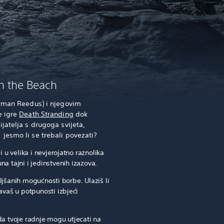
n the Beach
orman Reedus) i njegovim
e igre
Death Stranding
dok
jatelja s drugoga svijeta,
jesmo li se trebali povezati?
u velika i nevjerojatno raznolika
na tajni i jedinstvenih izazova.
ljšanih mogućnosti borbe. Ulaziš li
šavaš u potpunosti izbjeći
da tvoje radnje mogu utjecati na