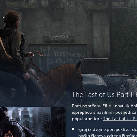
The Last of Us Part I
Prati ogorčenu Ellie i novi lik 
isprepliću s nasilnim posljedi
popularne igre
The Last of Us Pa
Igraj iz dvojne perspektive, d
bivših članova odreda Fireflies 