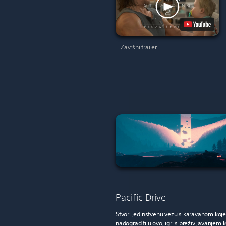
Završni trailer
Pacific Drive
Stvori jedinstvenu vezu s karavanom ko
nadograditi u ovoj
igri s preživljavanjem
k