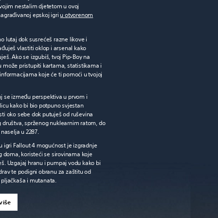
svojim nestalim djetetom u ovoj
nagrađivanoj epskoj igri
u otvorenom
o lutaj dok susrećeš razne likove i
đuješ vlastiti oklop i arsenal kako
ješ. Ako se izgubiš, tvoj Pip-Boy na
 može pristupiti kartama, statistikama i
informacijama koje će ti pomoći u tvojoj
j se između perspektiva u prvom i
licu kako bi bio potpuno svjestan
ti oko sebe dok putuješ od ruševina
 društva, sprženog nuklearnim ratom, do
 naselja u 2287.
u igri Fallout 4 mogućnost je izgradnje
og doma, koristeći se sirovinama koje
š. Uzgajaj hranu i pumpaj vodu kako bi
drav te podigni obranu za zaštitu od
pljačkaša i mutanata.
više