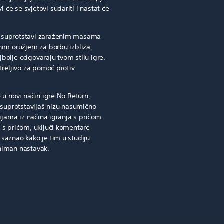
i će se svjetovi sudariti i nastat će
 se suprotstavi zaraženim masama
nim oružjem za borbu izbliza,
najbolje odgovaraju tvom stilu igre.
treljivo za pomoć protiv
 u novi način igre No Return,
 suprotstavljaš nizu nasumično
cijama iz načina igranja s pričom.
 s pričom, uključi komentare
saznao kako je tim u studiju
niman nastavak.