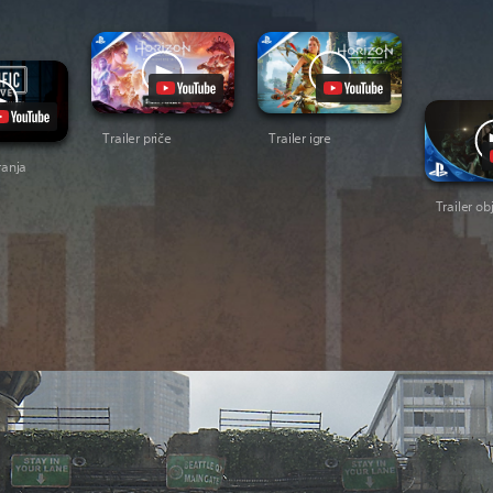
Trailer priče
Trailer igre
ranja
Trailer ob