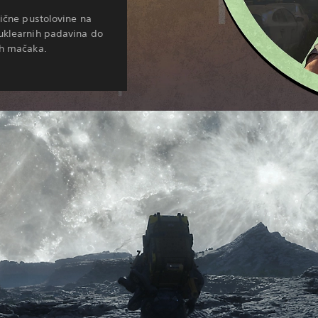
tične pustolovine na
uklearnih padavina do
ih mačaka.