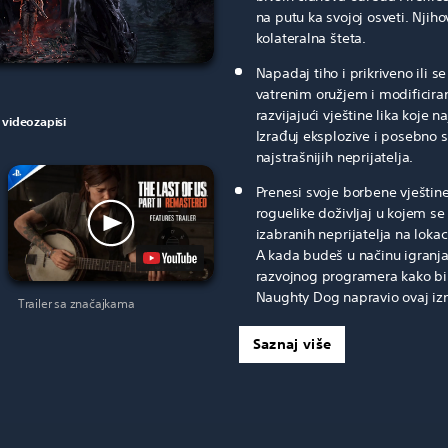
na putu ka svojoj osveti. Njihov
kolateralna šteta.
Napadaj tiho i prikriveno ili
vatrenim oružjem i modificira
razvijajući vještine lika koje 
 videozapisi
Izrađuj eksplozive i posebno s
najstrašnijih neprijatelja.
Prenesi svoje borbene vještine
roguelike doživljaj u kojem se
izabranih neprijatelja na loka
A kada budeš u načinu igranja
razvojnog programera kako bi 
Naughty Dog napravio ovaj iz
Trailer sa značajkama
Saznaj više