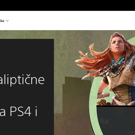
ška
liptične
 PS4 i