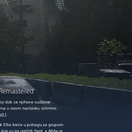
I Remastered
Abby dok se njihove sudbine
cama u ovom nastavku iznimno
rt I
.
ok Ellie kreće u potragu za grupom
koji su joj uništili život, a Abby je