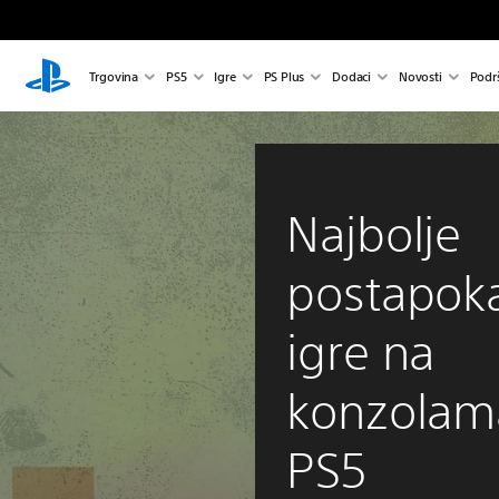
Trgovina
PS5
Igre
PS Plus
Dodaci
Novosti
Podr
Najbolje
postapoka
igre na
konzolama
PS5