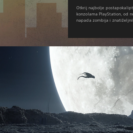
Otkrij najbolje postapokalip
konzolama PlayStation, od n
napada zombija i znatiželjn