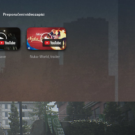
Preporučeni videozapisi
jave
Nuka-World, trailer