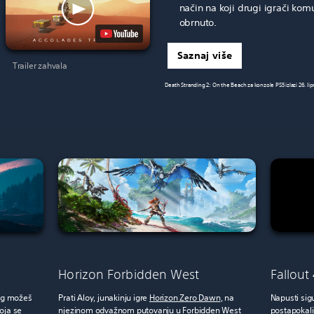
način na koji drugi igrači komu
obrnuto.
Saznaj više
Trailer zahvala
Death Stranding 2: On the Beach za konzole PS5 izlazi 26. lip
Horizon Forbidden West
Fallout
jeg možeš
Prati Aloy, junakinju igre
Horizon Zero Dawn
, na
Napusti sigu
oja se
njezinom odvažnom putovanju u Forbidden West
postapokali