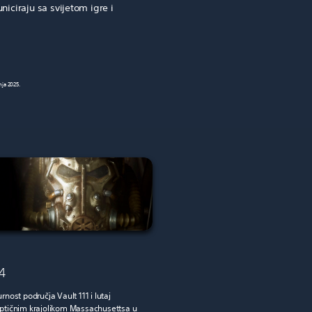
niciraju sa svijetom igre i
nja 2025.
 4
rnost područja Vault 111 i lutaj
ptičnim krajolikom Massachusettsa u