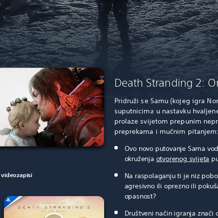
Death Stranding 2: O
Pridruži se Samu (kojeg igra N
suputnicima u nastavku hvaljen
prolaze svijetom prepunim nepri
preprekama i mučnim pitanjem: 
Ovo novo putovanje Sama vodi 
okruženja
otvorenog svijeta
pu
 videozapisi
Na raspolaganju ti je niz pobo
agresivno ili oprezno ili poku
opasnost?
Društveni način igranja znači 