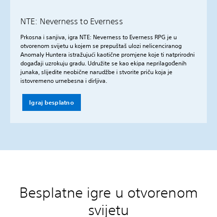
NTE: Neverness to Everness
Prkosna i sanjiva, igra NTE: Neverness to Everness RPG je u
otvorenom svijetu u kojem se prepuštaš ulozi nelicenciranog
Anomaly Huntera istražujući kaotične promjene koje ti natprirodni
događaji uzrokuju gradu. Udružite se kao ekipa neprilagođenih
junaka, slijedite neobične narudžbe i stvorite priču koja je
istovremeno urnebesna i dirljiva.
Igraj besplatno
Besplatne igre u otvorenom
svijetu