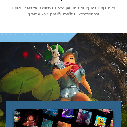
Gradi vlastita iskustva i podijeli ih s drugima u sjajnim
igrama koje potiču maštu i kreativnost.