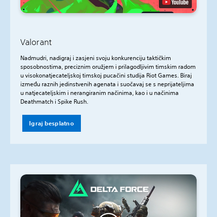
Valorant
Nadmudri, nadigraj i zasjeni svoju konkurenciju taktičkim
sposobnostima, preciznim oružjem i prilagodljivim timskim radom
u visokonatjecateljskoj timskoj pucačini studija Riot Games. Biraj
između raznih jedinstvenih agenata i suočavaj se s neprijateljima
u natjecateljskim i nerangiranim načinima, kao i u načinima
Deathmatch i Spike Rush.
Igraj besplatno