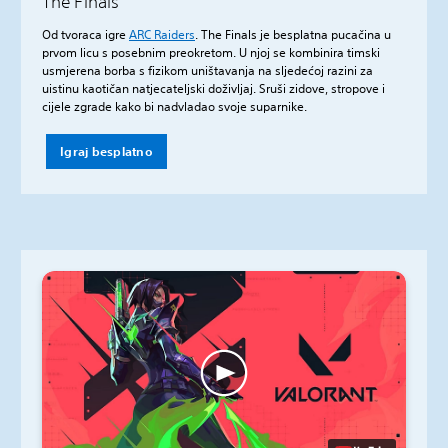
The Finals
Od tvoraca igre
ARC Raiders
. The Finals je besplatna pucačina u
prvom licu s posebnim preokretom. U njoj se kombinira timski
usmjerena borba s fizikom uništavanja na sljedećoj razini za
uistinu kaotičan natjecateljski doživljaj. Sruši zidove, stropove i
cijele zgrade kako bi nadvladao svoje suparnike.
Igraj besplatno