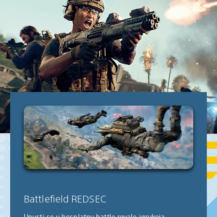
Battlefield REDSEC
Upusti se u besplatnu battle royale igru​koja