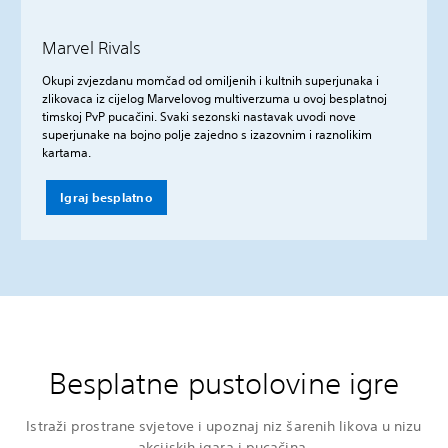
Marvel Rivals
Okupi zvjezdanu momčad od omiljenih i kultnih superjunaka i
zlikovaca iz cijelog Marvelovog multiverzuma u ovoj besplatnoj
timskoj PvP pucačini. Svaki sezonski nastavak uvodi nove
superjunake na bojno polje zajedno s izazovnim i raznolikim
kartama.
Igraj besplatno
Besplatne pustolovine igre
Istraži prostrane svjetove i upoznaj niz šarenih likova u nizu
akcijskih igara i pucačina.