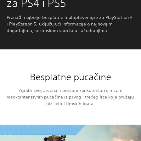
za PS4 i PS5
Pronađi najbolje besplatne multiplayer igre za PlayStation 4
i PlayStation 5, uključujući informacije o najnovijim
događajima, sezonskom sadržaju i ažuriranjima.
Besplatne pucačine
Zgrabi svoj arsenal i postani konkurentan s nizom
visokointenzivnih pucačina iz prvog i trećeg lica koje pružaju
niz solo i timskih igara.