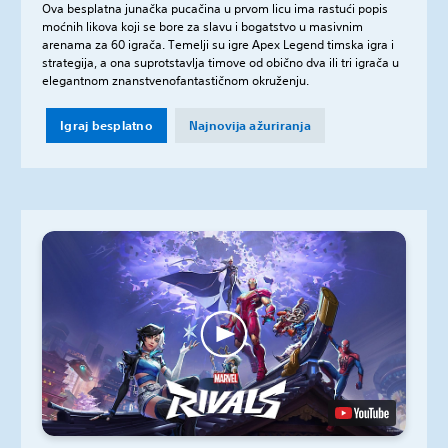
Ova besplatna junačka pucačina u prvom licu ima rastući popis
moćnih likova koji se bore za slavu i bogatstvo u masivnim
arenama za 60 igrača. Temelji su igre Apex Legend timska igra i
strategija, a ona suprotstavlja timove od obično dva ili tri igrača u
elegantnom znanstvenofantastičnom okruženju.
Igraj besplatno
Najnovija ažuriranja