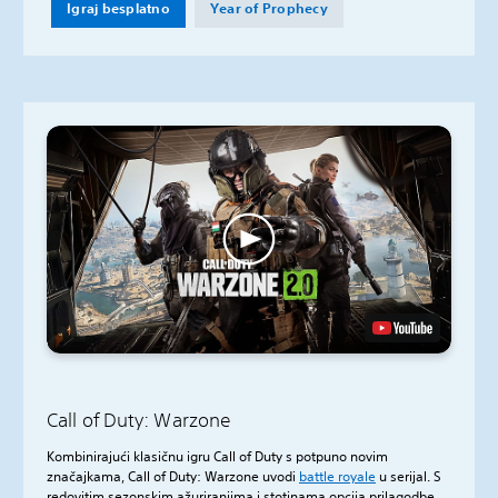
Igraj besplatno
Year of Prophecy
Call of Duty: Warzone
Kombinirajući klasičnu igru Call of Duty s potpuno novim
značajkama, Call of Duty: Warzone uvodi
battle royale
u serijal. S
redovitim sezonskim ažuriranjima i stotinama opcija prilagodbe,