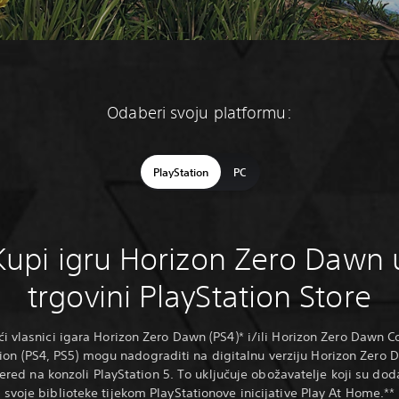
Odaberi svoju platformu:
PlayStation
PC
Kupi igru Horizon Zero Dawn 
trgovini PlayStation Store
ći vlasnici igara Horizon Zero Dawn (PS4)* i/ili Horizon Zero Dawn 
ion (PS4, PS5) mogu nadograditi na digitalnu verziju Horizon Zero
red na konzoli PlayStation 5. To uključuje obožavatelje koji su dodal
svoje biblioteke tijekom PlayStationove inicijative Play At Home.**