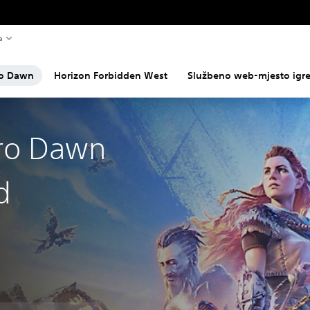
a
ro Dawn
Horizon Forbidden West
Službeno web-mjesto igre
ro Dawn
d