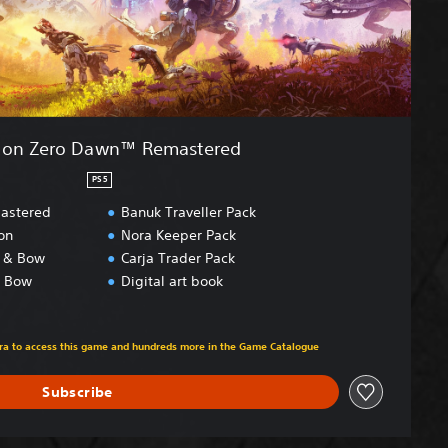
zon Zero Dawn™ Remastered
PS5
astered
Banuk Traveller Pack
on
Nora Keeper Pack
t & Bow
Carja Trader Pack
& Bow
Digital art book
om original price of €49,99
xtra to access this game and hundreds more in the Game Catalogue
Subscribe