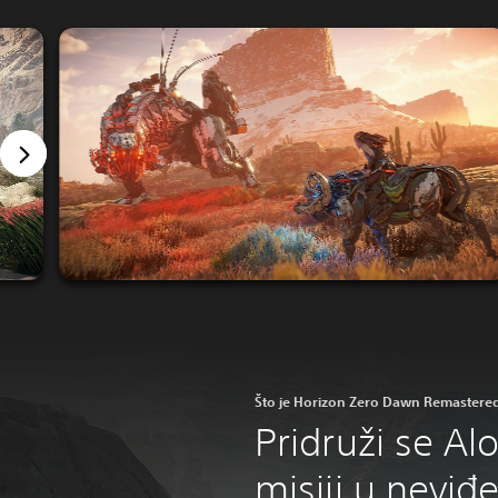
Što je Horizon Zero Dawn Remastere
Pridruži se Al
misiji u neviđ