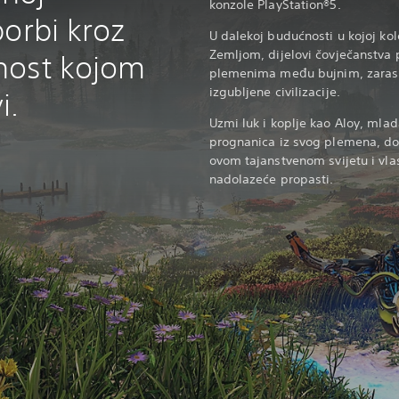
konzole PlayStation®5.
orbi kroz
U dalekoj budućnosti u kojoj kolo
Zemljom, dijelovi čovječanstva 
nost kojom
plemenima među bujnim, zaras
izgubljene civilizacije.
i.
Uzmi luk i koplje kao Aloy, mlada
prognanica iz svog plemena, dok 
ovom tajanstvenom svijetu i vla
nadolazeće propasti.