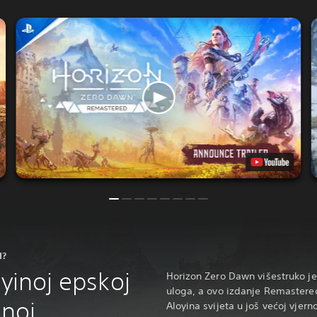
d?
oyinoj epskoj
Horizon Zero Dawn višestruko je
uloga, a ovo izdanje Remastered
enoj
Aloyina svijeta u još većoj vjer