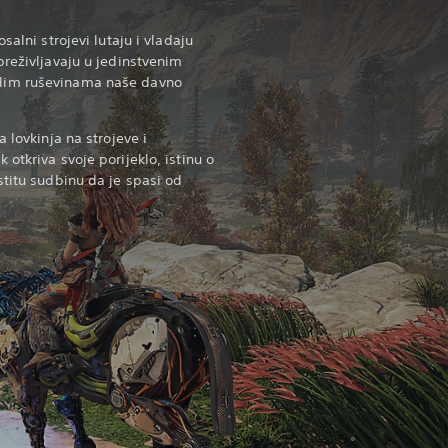
salni strojevi lutaju i vladaju
preživljavaju u jedinstvenim
lim ruševinama naše davno
 lovkinja na strojeve i
otkriva svoje porijeklo, istinu o
stitu sudbinu da je spasi od