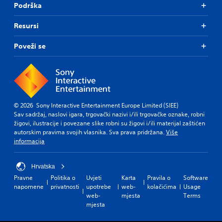
Podrška
Resursi
Poveži se
© 2026 Sony Interactive Entertainment Europe Limited (SIEE)
Sav sadržaj, naslovi igara, trgovački nazivi i/ili trgovačke oznake, robni
žigovi, ilustracije i povezane slike robni su žigovi i/ili materijal zaštićen
autorskim pravima svojih vlasnika. Sva prava pridržana.
Više
informacija
Hrvatska
Pravne
Politika o
Uvjeti
Karta
Pravila o
Software
napomene
privatnosti
upotrebe
web-
kolačićima
Usage
web-
mjesta
Terms
mjesta