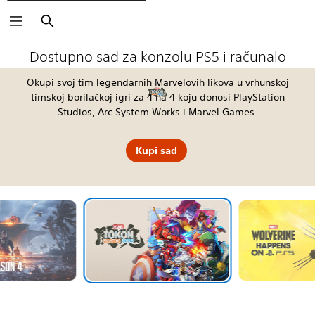
Pretraži
The Blood of Dawnwalker
Fable
Kena: Scars of Kosmora
Silent Hill: Townfall
Tomb Raider: Legacy of Atlantis
4:LOOP™
Call of Duty®: Modern Warfare 4
EA SPORTS FC™ 27
God of War Laufey
Grand Theft Auto VI
Horizon Hunters Gathering
Marvel's Wolverine
Dostupno sad za konzolu PS5 i računalo
Okupi svoj tim legendarnih Marvelovih likova u vrhunskoj
timskoj borilačkoj igri za 4 na 4 koju donosi PlayStation
Studios, Arc System Works i Marvel Games.
Kupi sad