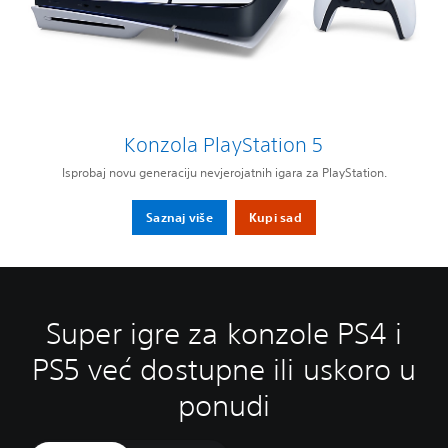
Konzola PlayStation 5
Isprobaj novu generaciju nevjerojatnih igara za PlayStation.
Saznaj više
Kupi sad
Super igre za konzole PS4 i
PS5 već dostupne ili uskoro u
ponudi