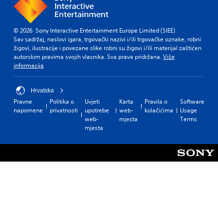
© 2026 Sony Interactive Entertainment Europe Limited (SIEE)
Sav sadržaj, naslovi igara, trgovački nazivi i/ili trgovačke oznake, robni
žigovi, ilustracije i povezane slike robni su žigovi i/ili materijal zaštićen
autorskim pravima svojih vlasnika. Sva prava pridržana.
Više
informacija
Hrvatska
Pravne
Politika o
Uvjeti
Karta
Pravila o
Software
napomene
privatnosti
upotrebe
web-
kolačićima
Usage
web-
mjesta
Terms
mjesta