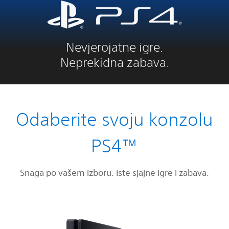
Nevjerojatne igre.
Neprekidna zabava.
Odaberite svoju konzolu
PS4™
Snaga po vašem izboru. Iste sjajne igre i zabava.