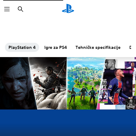
Pretraži
PlayStation 4
Igre za PS4
Tehničke specifikacije
Do