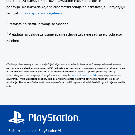
pretplate. Za članstvo na usluzi PlayStation Plus naplaćuje se
ponavljajuća naknada koja se automatski odbija do otkazivanja. Primjenjuju
se uvjeti:
play.st/psplus-usageterms
Pretplata na Netflix prodaje se zasebno
3
Pretplata na usluge za usmjeravanje i druge zabavne sadržaje prodaje se
4
zasebno
Ažuriranja sistemskog softvera, uključujući sigurnosna ažuriranja, koja su nužna za pravilan rad konzole
povremeno će izlaziti za vašu konzolu PS4. Bit ćete obaviješteni o novim ažuriranjima sistemskog softvera
ako je vaša konzola spojena na internet ili kada umetnete disk s igrom koja zahtijeva noviju verziju
sistemskog softvera za igranje. A uvijek možete i posjetiti
sistemski softver PS4
za najnovija dostupna
ažuriranja. Tvrtka SIE snažno preporučuje da uvijek instalirate najnovije ažuriranje nakon što se objavi
ažuriranje. Ako to ne učinite, svoju konzolu možete izložiti sigurnosnim rizicima i/ili ugroziti njezin pravilan
rad.
Početni zaslon
PlayStation®4