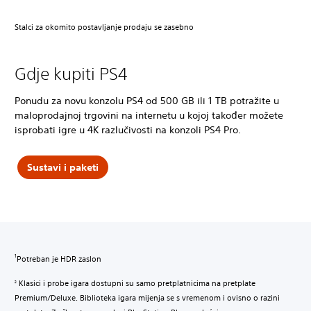
Stalci za okomito postavljanje prodaju se zasebno
Gdje kupiti PS4
Ponudu za novu konzolu PS4 od 500 GB ili 1 TB potražite u
maloprodajnoj trgovini na internetu u kojoj također možete
isprobati igre u 4K razlučivosti na konzoli PS4 Pro.
Sustavi i paketi
Potreban je HDR zaslon
1
Klasici i probe igara dostupni su samo pretplatnicima na pretplate
2
Premium/Deluxe. Biblioteka igara mijenja se s vremenom i ovisno o razini