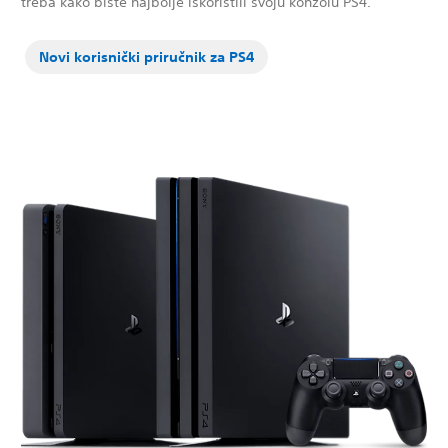
treba kako biste najbolje iskoristili svoju konzolu PS4.
Novi korisnički priručnik za PS4