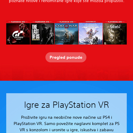
poznate hitove i renomirane igre koje ste možda propustili.
Pregled ponude
Igre za PlayStation VR
Proživite igru na neobične nove načine uz PS4 i
PlayStation VR. Samo povežite naglavni komplet za PS
VR s konzolom i uronite u igre, iskustva i zabavu