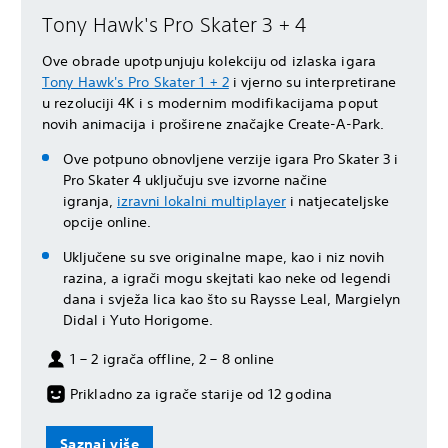
Tony Hawk's Pro Skater 3 + 4
Ove obrade upotpunjuju kolekciju od izlaska igara
Tony Hawk's Pro Skater 1 + 2
i vjerno su interpretirane
u rezoluciji 4K i s modernim modifikacijama poput
novih animacija i proširene značajke Create-A-Park.
Ove potpuno obnovljene verzije igara Pro Skater 3 i
Pro Skater 4 uključuju sve izvorne načine
igranja,
izravni lokalni multiplayer
i natjecateljske
opcije online.
Uključene su sve originalne mape, kao i niz novih
razina, a igrači mogu skejtati kao neke od legendi
dana i svježa lica kao što su Raysse Leal, Margielyn
Didal i Yuto Horigome.
1 – 2 igrača offline, 2 – 8 online
Prikladno za igrače starije od 12 godina
Saznaj više