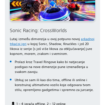
Sonic Racing: CrossWorlds
Lutaj između dimenzija u ovoj potpuno novoj
arkadnoj
trkaćoj igri
u kojoj Sonic, Shadow, Knuckles i još 20
likova iz serije (s još više likova za otključavanje) jure
kopnom, morem, zrakom i svemirom.
Prolazi kroz Travel Ringove kako bi natjecanje
podigao na nove dimenzije pune iznenađenja u
svakom zavoju.
Utrkuj se sam ili kao dio tima, offline ili online i
konstruiraj ultimativno vozilo koje odgovara tvom
stilu, opremljeno gadgetima i spremno za jurcanje.
1 – 4 igrača offline, 2 – 12 online