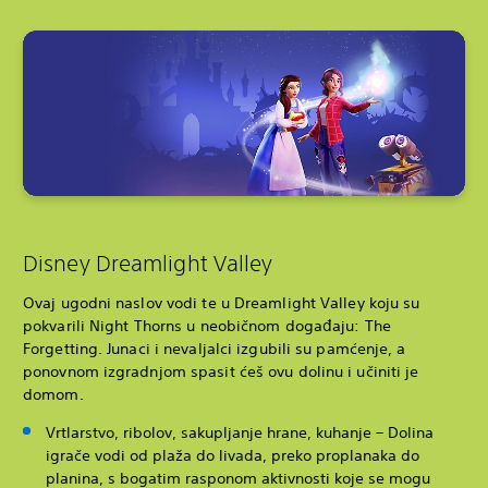
Disney Dreamlight Valley
Ovaj ugodni naslov vodi te u Dreamlight Valley koju su
pokvarili Night Thorns u neobičnom događaju: The
Forgetting. Junaci i nevaljalci izgubili su pamćenje, a
ponovnom izgradnjom spasit ćeš ovu dolinu i učiniti je
domom.
Vrtlarstvo, ribolov, sakupljanje hrane, kuhanje – Dolina
igrače vodi od plaža do livada, preko proplanaka do
planina, s bogatim rasponom aktivnosti koje se mogu