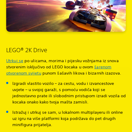
LEGO® 2K Drive
Utrkuj se
po ulicama, morima i pijesku vožnjama iz snova
stvorenim isključivo od LEGO kocaka u ovom
šarenom
otvorenom svijetu
punom šašavih likova i bizarnih izazova.
Izgradi vlastito vozilo – za cestu, vodu i izvancestove
uvjete – u svojoj garaži, s pomoću vodiča koji se
jednostavno prate ili slobodnim pristupom izradi vozila od
kocaka onako kako tvoja mašta zamisli.
Istražuj i utrkuj se sam, u lokalnom multiplayeru ili online
uz igru na više platformi koja podržava do pet drugih
minifigura prijatelja.