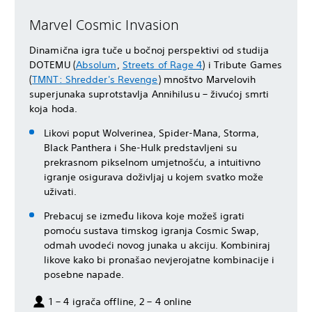
Marvel Cosmic Invasion
Dinamična igra tuče u bočnoj perspektivi od studija
DOTEMU (
Absolum
,
Streets of Rage 4
) i Tribute Games
(
TMNT: Shredder's Revenge
) mnoštvo Marvelovih
superjunaka suprotstavlja Annihilusu – živućoj smrti
koja hoda.
Likovi poput Wolverinea, Spider-Mana, Storma,
Black Panthera i She-Hulk predstavljeni su
prekrasnom pikselnom umjetnošću, a intuitivno
igranje osigurava doživljaj u kojem svatko može
uživati.
Prebacuj se između likova koje možeš igrati
pomoću sustava timskog igranja Cosmic Swap,
odmah uvodeći novog junaka u akciju. Kombiniraj
likove kako bi pronašao nevjerojatne kombinacije i
posebne napade.
1 – 4 igrača offline, 2 – 4 online