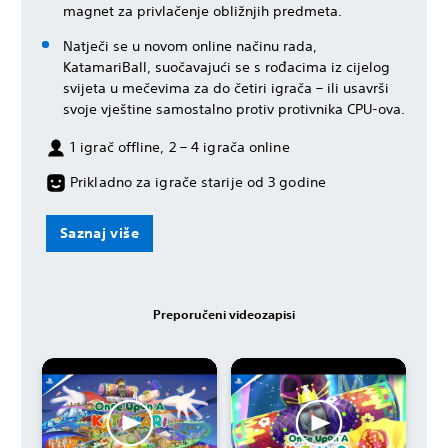
magnet za privlačenje obližnjih predmeta.
Natječi se u novom online načinu rada,
KatamariBall, suočavajući se s rođacima iz cijelog
svijeta u mečevima za do četiri igrača – ili usavrši
svoje vještine samostalno protiv protivnika CPU-ova.
1 igrač offline, 2 – 4 igrača online
Prikladno za igrače starije od 3 godine
Saznaj više
Preporučeni videozapisi