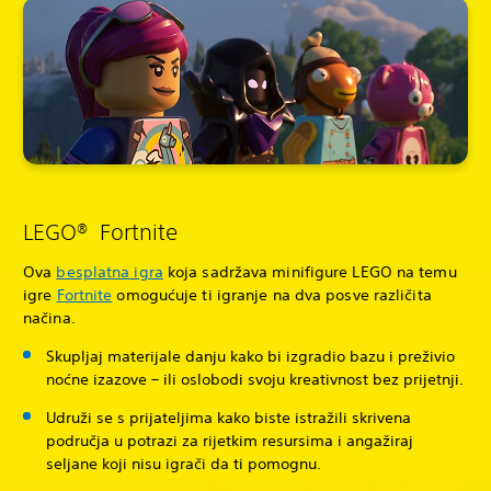
LEGO® Fortnite
Ova
besplatna igra
koja sadržava minifigure LEGO na temu
igre
Fortnite
omogućuje ti igranje na dva posve različita
načina.
Skupljaj materijale danju kako bi izgradio bazu i preživio
noćne izazove – ili oslobodi svoju kreativnost bez prijetnji.
Udruži se s prijateljima kako biste istražili skrivena
područja u potrazi za rijetkim resursima i angažiraj
seljane koji nisu igrači da ti pomognu.