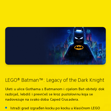
LEGO® Batman™: Legacy of the Dark Knight
Uleti u ulice Gothama s Batmanom i cijelom Bat-obitelji dok
razbijaš, lebdiš i prevrćeš se kroz pustolovinu koja se
nadovezuje na svako doba Caped Crusadera.
Istraži grad izgrađen kocku po kocku u klasičnom LEGO