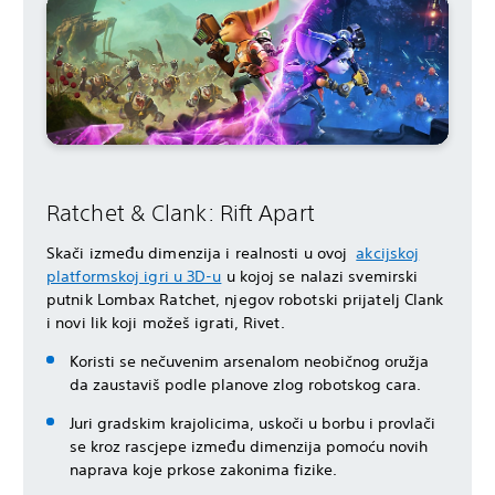
Ratchet & Clank: Rift Apart
Skači između dimenzija i realnosti u ovoj
akcijskoj
platformskoj igri u 3D-u
u kojoj se nalazi svemirski
putnik Lombax Ratchet, njegov robotski prijatelj Clank
i novi lik koji možeš igrati, Rivet.
Koristi se nečuvenim arsenalom neobičnog oružja
da zaustaviš podle planove zlog robotskog cara.
Juri gradskim krajolicima, uskoči u borbu i provlači
se kroz rascjepe između dimenzija pomoću novih
naprava koje prkose zakonima fizike.