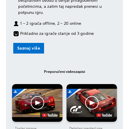
besplatnom uvodu u serijal prilagođenom
početnicima, a zatim taj napredak prenesi u
potpunu igru.
1 – 2 igrača offline, 2 – 20 online
Prikladno za igrače starije od 3 godine
Saznaj više
Preporučeni videozapisi
Trailer najave
Detaljan pregled igre