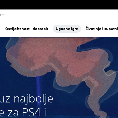
a
Osviještenost i dobrobit
Ugodne igre
Životinje i suputni
uz najbolje
 za PS4 i