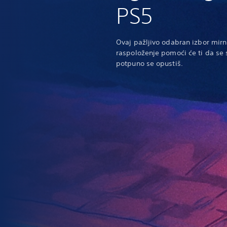
PS5
Ovaj pažljivo odabran izbor mirn
raspoloženje pomoći će ti da se sm
potpuno se opustiš.