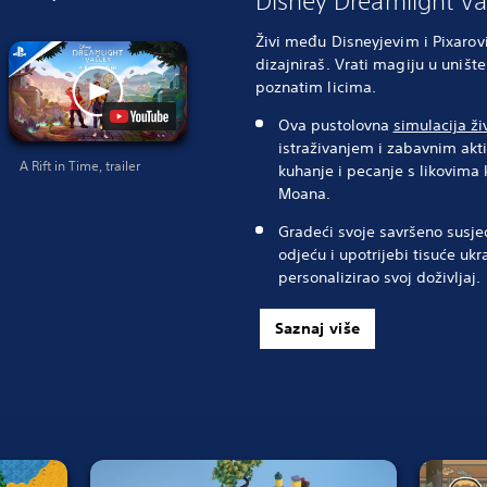
Disney Dreamlight Va
Živi među Disneyjevim i Pixarov
dizajniraš. Vrati magiju u unište
poznatim licima.
Ova pustolovna
simulacija ži
istraživanjem i zabavnim akti
A Rift in Time, trailer
kuhanje i pecanje s likovima 
Moana.
Gradeći svoje savršeno susje
odjeću i upotrijebi tisuće uk
personalizirao svoj doživljaj.
Saznaj više