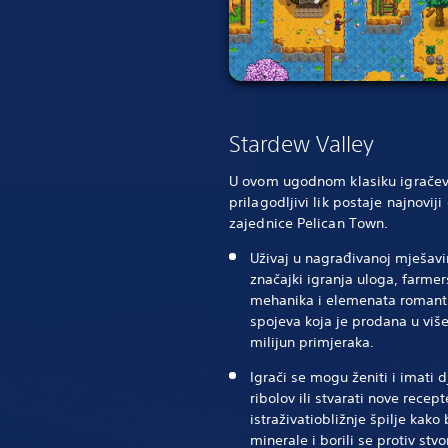
Stardew Valley
U ovom ugodnom klasiku igrače
prilagodljivi lik postaje najnoviji
zajednice Pelican Town.
Uživaj u nagrađivanoj mješavi
značajki igranja uloga, farmer
mehanika i elemenata romant
spojeva koja je prodana u viš
milijun primjeraka.
Igrači se mogu ženiti i imati dj
ribolov ili stvarati nove recept
istraživati​obližnje špilje kako 
minerale i borili se protiv stvo