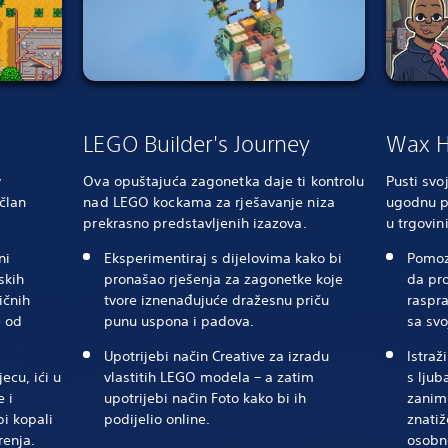
LEGO Builder's Journey
Wax 
v
Ova opuštajuća zagonetka daje ti kontrolu
Pusti svo
 član
nad LEGO kockama za rješavanje niza
ugodnu p
prekrasno predstavljenih izazova.
u trgovin
ni
Eksperimentiraj s dijelovima kako bi
Pomoz
skih
pronašao rješenja za zagonetke koje
da pr
ičnih
tvore iznenađujuće dražesnu priču
raspra
e od
punu uspona i padova.
sa sv
Upotrijebi način Creative za izradu
Istraž
ecu, ići u
vlastitih LEGO modela – a zatim
s ljub
e i
upotrijebi način Foto kako bi ih
zaniml
bi kopali
podijelio online.
znatiž
renja.
osobno