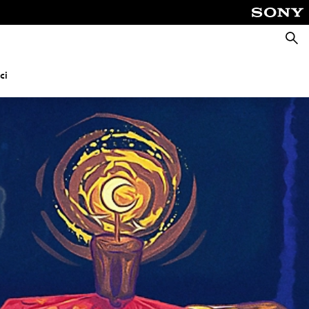
Pretra
ci