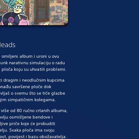
Heads
j omiljeni album i uroni u ovu
unk narativnu simulaciju o radu
i ploča koju su uhvatili problemi.
i dragim i neodlučnim kupcima
onađu savršene ploče dok
vljaš o svemu što se tiče glazbe
ojim simpatičnim kolegama.
i više od 80 ručno crtanih albuma,
avlju osmišljene bendove i
jive priče koje će probuditi
elju. Svaka ploča ima svoju
st, povijest i bazu obožavatelja.