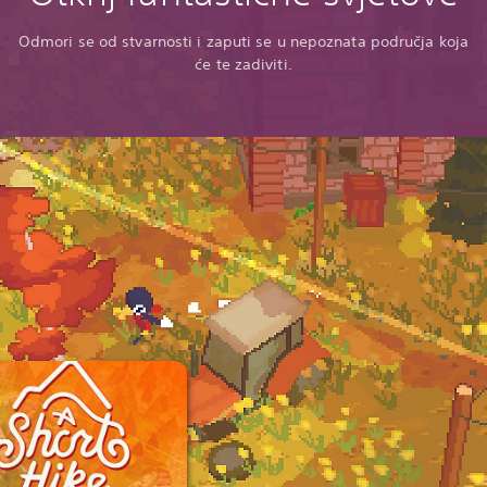
Odmori se od stvarnosti i zaputi se u nepoznata područja koja
će te zadiviti.