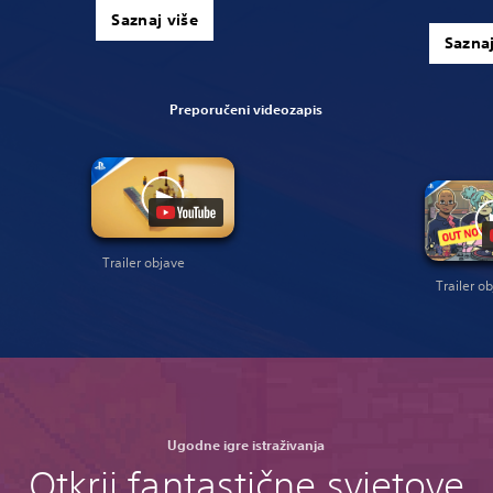
Saznaj više
Saznaj
Preporučeni videozapis
Trailer objave
Trailer o
Ugodne igre istraživanja
Otkrij fantastične svjetove