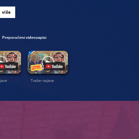
 više
Preporučeni videozapisi
bjave
Trailer najave