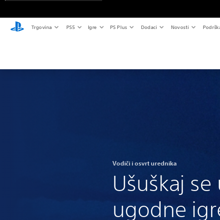
Trgovina
PS5
Igre
PS Plus
Dodaci
Novosti
Podršk
Vodiči i osvrt urednika
Ušuškaj se 
ugodne igre