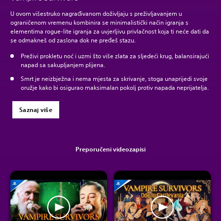
U ovom višestruko nagrađivanom doživljaju s preživljavanjem u
ograničenom vremenu kombinira se minimalistički način igranja s
elementima rogue-lite igranja za uvjerljivu privlačnost koja ti neće dati da
se odmakneš od zaslona dok ne pređeš stazu.
Preživi prokletu noć i uzmi što više zlata za sljedeći krug, balansirajući
napad sa sakupljanjem plijena.
Smrt je neizbježna i nema mjesta za skrivanje, stoga unaprijedi svoje
oružje kako bi osigurao maksimalan pokolj protiv napada neprijatelja.
Saznaj više
Preporučeni videozapisi