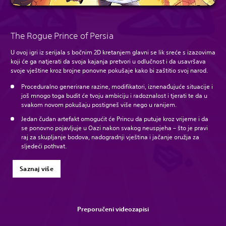
The Rogue Prince of Persia
U ovoj igri iz serijala s bočnim 2D kretanjem glavni se lik sreće s izazovima
koji će ga natjerati da svoja kajanja pretvori u odlučnost i da usavršava
svoje vještine kroz brojne ponovne pokušaje kako bi zaštitio svoj narod.
Proceduralno generirane razine, modifikatori, iznenađujuće situacije i
još mnogo toga budit će tvoju ambiciju i radoznalost i tjerati te da u
svakom novom pokušaju postigneš više nego u ranijem.
Jedan čudan artefakt omogućit će Princu da putuje kroz vrijeme i da
se ponovno pojavljuje u Oazi nakon svakog neuspjeha – što je pravi
raj za skupljanje bodova, nadogradnji vještina i jačanje oružja za
sljedeći pothvat.
Saznaj više
Preporučeni videozapisi