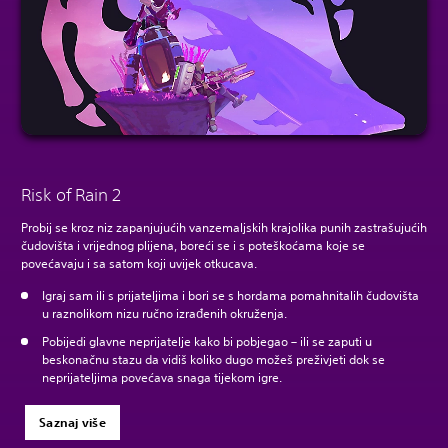
Risk of Rain 2
Probij se kroz niz zapanjujućih vanzemaljskih krajolika punih zastrašujućih
čudovišta i vrijednog plijena, boreći se i s poteškoćama koje se
povećavaju i sa satom koji uvijek otkucava.
Igraj sam ili s prijateljima i bori se s hordama pomahnitalih čudovišta
u raznolikom nizu ručno izrađenih okruženja.
Pobijedi glavne neprijatelje kako bi pobjegao – ili se zaputi u
beskonačnu stazu da vidiš koliko dugo možeš preživjeti dok se
neprijateljima povećava snaga tijekom igre.
Saznaj više