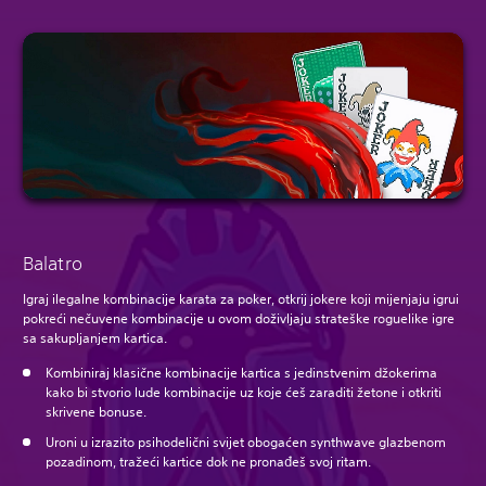
Balatro
Igraj ilegalne kombinacije karata za poker, otkrij jokere koji mijenjaju igru​i
pokreći nečuvene kombinacije u ovom doživljaju strateške roguelike igre
sa sakupljanjem kartica.
Kombiniraj klasične kombinacije kartica s jedinstvenim džokerima
kako bi stvorio lude kombinacije uz koje ćeš zaraditi žetone i otkriti
skrivene bonuse.
Uroni u izrazito psihodelični svijet obogaćen synthwave glazbenom
pozadinom, tražeći kartice dok ne pronađeš svoj ritam.