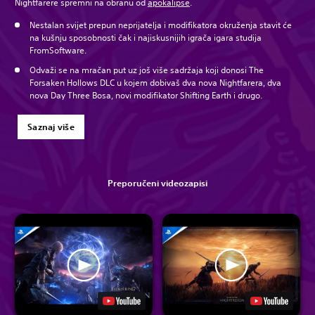
Nightfarere spremni na obranu od
apokalipse
.
Nestalan svijet prepun neprijatelja i modifikatora okruženja stavit će
na kušnju sposobnosti čak i najiskusnijih igrača igara studija
FromSoftware.
Odvaži se na mračan put uz još više sadržaja koji donosi The
Forsaken Hollows DLC u kojem dobivaš dva nova Nightfarera, dva
nova Day Three Bosa, novi modifikator Shifting Earth i drugo.
Saznaj više
Preporučeni videozapisi