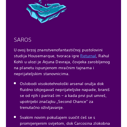
SAROS
U ovoj brzoj znanstvenofantastičnoj pustolovini
studija Housemarque, tvoraca igre
Returnal
, Rahul
Kohli u ulozi je Arjuna Devraja, čovjeka zarobljenog
na planetu ispunjenom mračnim tajnama i
neprijateljskim stanovnicima.
Oslobodi visokotehnološki arsenal oružja dok
fluidno izbjegavaš neprijateljske napade, braniš
se od njih i pariraš im – a kada prvi put umreš,
upotrijebi značajku „Second Chance” za
trenutačno oživljavanje.
Svakim novim pokušajem suočit ćeš se s
promijenjenim svijetom, dok Carcosina zlokobna