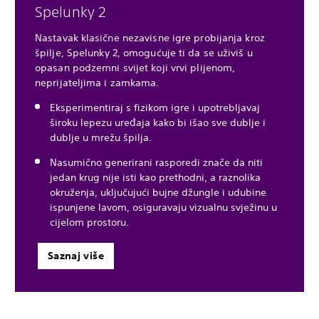
Spelunky 2
Nastavak klasične nezavisne igre probijanja kroz
špilje, Spelunky 2, omogućuje ti da se uživiš u
opasan podzemni svijet koji vrvi plijenom,
neprijateljima i zamkama.
Eksperimentiraj s fizikom igre i upotrebljavaj
široku lepezu uređaja kako bi išao sve dublje i
dublje u mrežu špilja.
Nasumično generirani rasporedi znače da niti
jedan krug nije isti kao prethodni, a raznolika
okruženja, uključujući bujne džungle i udubine
ispunjene lavom, osiguravaju vizualnu svježinu u
cijelom prostoru.
Saznaj više