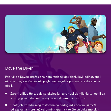
Dave the Diver
Pridruži se Daveu, profesionalnom roniocu, dok danju lovi jedinstvene i
ukusne ribe, a noću poslužuje gladne posjetitelje u sushi restoranu na
obali.
Zaroni u Blue Hole, gdje se ekologija i teren uvijek mijenjaju, i otkrij da
se u njegovim dubinama krije više od namirnica za sushi.
Upotrijebi zaradu svog restorana da nadogradiš opremu između
odlazaka na more i uživaj u mini-igrama kao što su utrke morskih