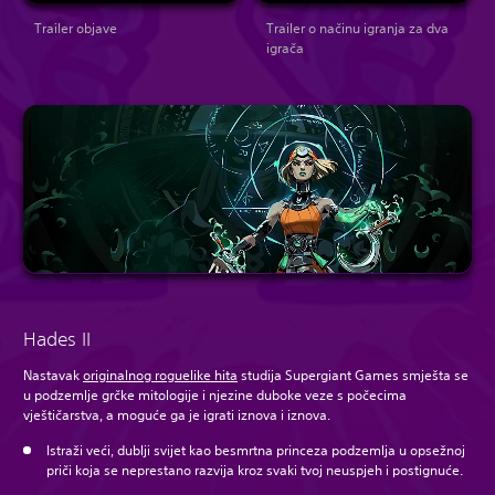
Trailer objave
Trailer o načinu igranja za dva
igrača
Hades II
Nastavak
originalnog roguelike hita
studija Supergiant Games smješta se
u podzemlje grčke mitologije i njezine duboke veze s počecima
vještičarstva, a moguće ga je igrati iznova i iznova.
Istraži veći, dublji svijet kao besmrtna princeza podzemlja u opsežnoj
priči koja se neprestano razvija kroz svaki tvoj neuspjeh i postignuće.