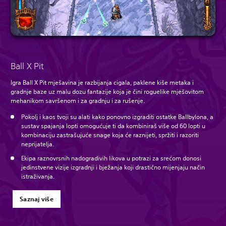
Ball X Pit
Igra Ball X Pit mješavina je razbijanja cigala, paklene kiše metaka i
gradnje baze uz malu dozu fantazije koja je čini roguelike mješovitom
mehanikom savršenom i za gradnju i za rušenje.
Pokolj i kaos tvoji su alati kako ponovno izgraditi ostatke Ballbylona, a
sustav spajanja lopti omogućuje ti da kombiniraš više od 60 lopti u
kombinaciju zastrašujuće snage koja će raznijeti, spržiti i razoriti
neprijatelja.
Ekipa raznovrsnih nadogradivih likova u potrazi za srećom donosi
jedinstvene vizije izgradnji i bježanja koji drastično mijenjaju način
istraživanja.
Saznaj više