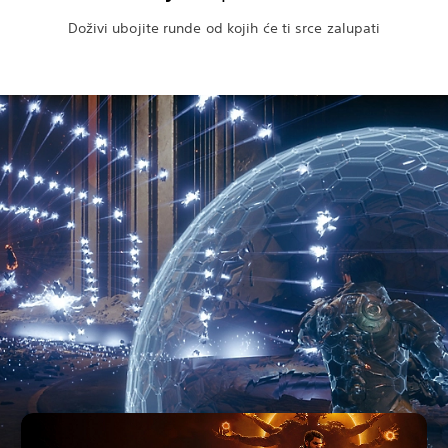
Doživi ubojite runde od kojih će ti srce zalupati