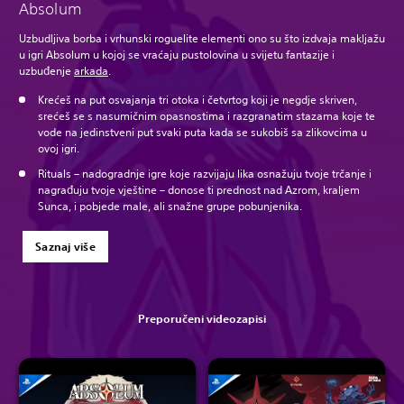
Absolum
Uzbudljiva borba i vrhunski roguelite elementi ono su što izdvaja makljažu
u igri Absolum u kojoj se vraćaju pustolovina u svijetu fantazije i
uzbuđenje
arkada
.
Krećeš na put osvajanja tri otoka i četvrtog koji je negdje skriven,
srećeš se s nasumičnim opasnostima i razgranatim stazama koje te
vode na jedinstveni put svaki puta kada se sukobiš sa zlikovcima u
ovoj igri.
Rituals – nadogradnje igre koje razvijaju lika osnažuju tvoje trčanje i
nagrađuju tvoje vještine – donose ti prednost nad Azrom, kraljem
Sunca, i pobjede male, ali snažne grupe pobunjenika.
Saznaj više
Preporučeni videozapisi