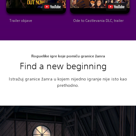
Trailer objave
Ode to Castlevania DLC, trailer
Roguelike igre koje pomiču granice žanra
Find a new beginning
Istražuj granice žanra u kojem nijedno igranje nije isto kao
prethodno.