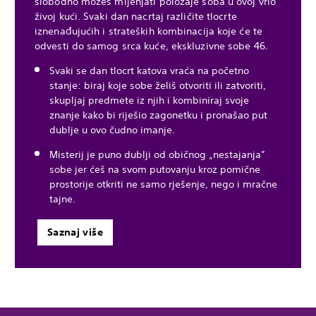
slobodno možeš mijenjati položaje soba u ovoj vrlo
živoj kući. Svaki dan nacrtaj različite tlocrte
iznenađujućih i strateških kombinacija koje će te
odvesti do samog srca kuće, ekskluzivne sobe 46.
Svaki se dan tlocrt katova vraća na početno
stanje: biraj koje sobe želiš otvoriti ili zatvoriti,
skupljaj predmete iz njih i kombiniraj svoje
znanje kako bi riješio zagonetku i pronašao put
dublje u ovo čudno imanje.
Misterij je puno dublji od običnog „nestajanja”
sobe jer ćeš na svom putovanju kroz pomične
prostorije otkriti ne samo rješenje, nego i mračne
tajne.
Saznaj više