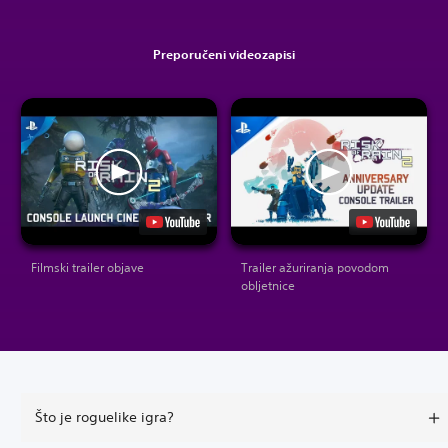
Preporučeni videozapisi
Filmski trailer objave
Trailer ažuriranja povodom
obljetnice
Što je roguelike igra?