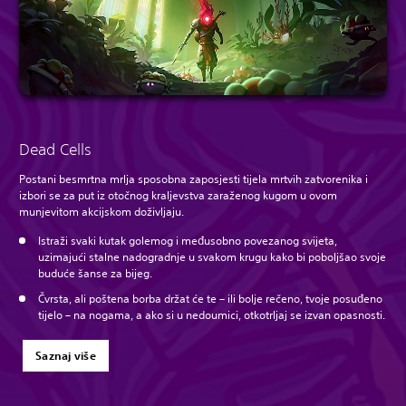
Dead Cells
Postani besmrtna mrlja sposobna zaposjesti tijela mrtvih zatvorenika i
izbori se za put iz otočnog kraljevstva zaraženog kugom u ovom
munjevitom akcijskom doživljaju.
Istraži svaki kutak golemog i međusobno povezanog svijeta,
uzimajući stalne nadogradnje u svakom krugu kako bi poboljšao svoje
buduće šanse za bijeg.
Čvrsta, ali poštena borba držat će te – ili bolje rečeno, tvoje posuđeno
tijelo – na nogama, a ako si u nedoumici, otkotrljaj se izvan opasnosti.
Saznaj više