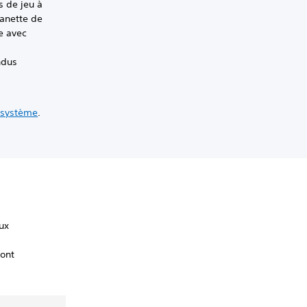
s de jeu à
anette de
e avec
ndus
l système
.
ux
ront