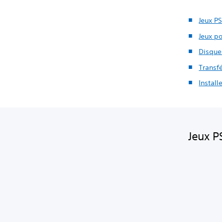
Jeux PS
Jeux p
Disque
Transf
Install
Jeux P