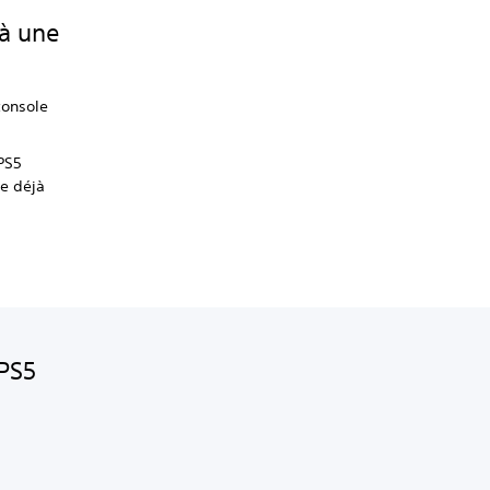
 à une
console
PS5
re déjà
 PS5