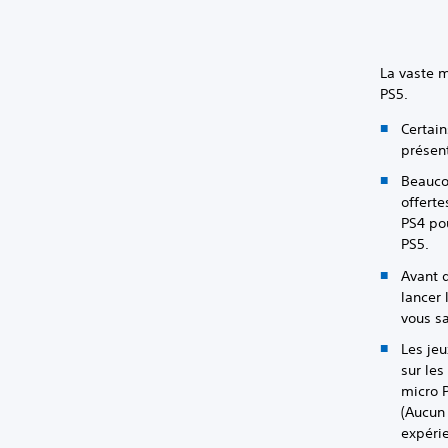
La vaste m
PS5.
Certain
présen
Beauco
offerte
PS4 po
PS5.
Avant 
lancer 
vous sa
Les jeu
sur les
micro 
(Aucun
expéri