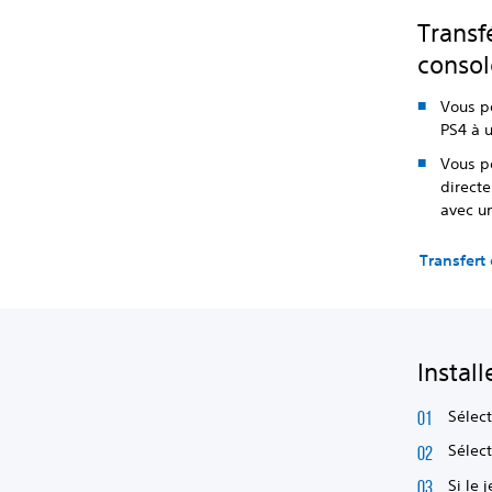
Transf
consol
Vous p
PS4 à u
Vous p
direct
avec u
Transfert
Instal
Sélect
Sélect
Si le 