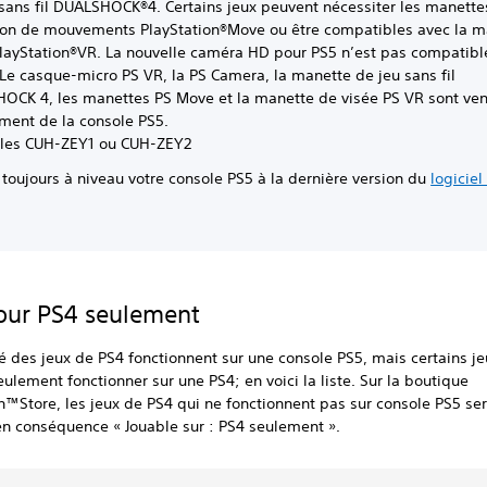
 sans fil DUALSHOCK®4. Certains jeux peuvent nécessiter les manette
ion de mouvements PlayStation®Move ou être compatibles avec la m
PlayStation®VR. La nouvelle caméra HD pour PS5 n’est pas compatibl
Le casque-micro PS VR, la PS Camera, la manette de jeu sans fil
OCK 4, les manettes PS Move et la manette de visée PS VR sont ve
ment de la console PS5.
les CUH-ZEY1 ou CUH-ZEY2
toujours à niveau votre console PS5 à la dernière version du
logicie
our PS4 seulement
é des jeux de PS4 fonctionnent sur une console PS5, mais certains je
ulement fonctionner sur une PS4; en voici la liste. Sur la boutique
n™Store, les jeux de PS4 qui ne fonctionnent pas sur console PS5 se
n conséquence « Jouable sur : PS4 seulement ».