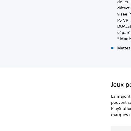
de jeu
détect
visée 
PS VR. 
DUALSH
séparé
* Modè
Mettez 
Jeux p
La majorit
peuvent se
PlayStatio
marqués e