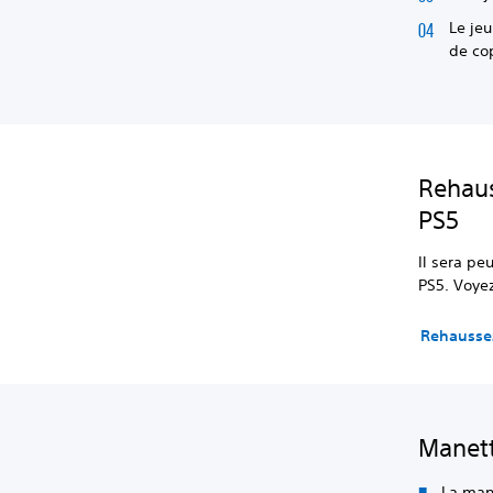
Le jeu
de cop
Rehaus
PS5
Il sera pe
PS5. Voye
Rehaussez
Manett
La man