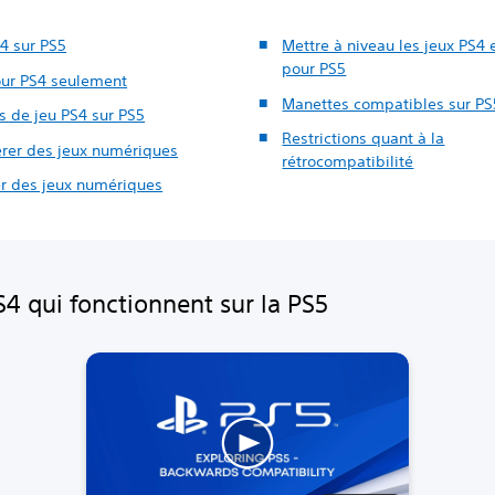
4 sur PS5
Mettre à niveau les jeux PS4 
pour PS5
our PS4 seulement
Manettes compatibles sur P
s de jeu PS4 sur PS5
Restrictions quant à la
érer des jeux numériques
rétrocompatibilité
er des jeux numériques
S4 qui fonctionnent sur la PS5