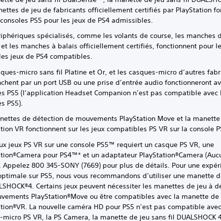
ettes de jeu de fabricants officiellement certifiés par PlayStation f
 consoles PS5 pour les jeux de PS4 admissibles.
riphériques spécialisés, comme les volants de course, les manches d
et les manches à balais officiellement certifiés, fonctionnent pour l
 les jeux de PS4 compatibles.
ques-micro sans fil Platine et Or, et les casques-micro d’autres fabr
chent par un port USB ou une prise d’entrée audio fonctionneront av
es PS5 (l’application Headset Companion n’est pas compatible avec 
es PS5).
nettes de détection de mouvements PlayStation Move et la manette
tion VR fonctionnent sur les jeux compatibles PS VR sur la console 
aux jeux PS VR sur une console PS5™ requiert un casque PS VR, une
ation®Camera pour PS4™* et un adaptateur PlayStation®Camera (Auc
). Appelez 800 345-SONY (7669) pour plus de détails. Pour une expér
optimale sur PS5, nous vous recommandons d’utiliser une manette d
ALSHOCK®4. Certains jeux peuvent nécessiter les manettes de jeu à d
vements PlayStation®Move ou être compatibles avec la manette de 
ation®VR. La nouvelle caméra HD pour PS5 n’est pas compatible avec
-micro PS VR, la PS Camera, la manette de jeu sans fil DUALSHOCK 4