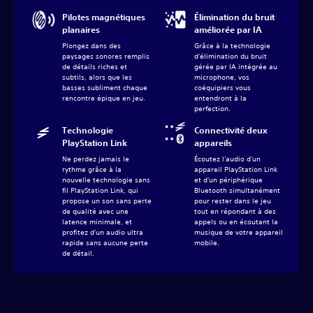
Pilotes magnétiques
Élimination du bruit
planaires
améliorée par IA
Plongez dans des
Grâce à la technologie
paysages sonores remplis
d'élimination du bruit
de détails riches et
gérée par IA intégrée au
subtils, alors que les
microphone, vos
basses subliment chaque
coéquipiers vous
rencontre épique en jeu.
entendront à la
perfection.
Technologie
Connectivité deux
PlayStation Link
appareils
Ne perdez jamais le
Écoutez l'audio d'un
rythme grâce à la
appareil PlayStation Link
nouvelle technologie sans
et d'un périphérique
fil PlayStation Link, qui
Bluetooth simultanément
propose un son sans perte
pour rester dans le jeu
de qualité avec une
tout en répondant à des
latence minimale, et
appels ou en écoutant la
profitez d'un audio ultra
musique de votre appareil
rapide sans aucune perte
mobile.
de détail.