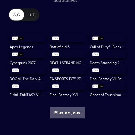
adaptatives.
A-G
H-Z
Apex Legends
Battlefield 6
Call of Duty®: Black Ops 7
Cyberpunk 2077
DEATH STRANDING DIRECTOR'S CUT
Death Stranding 2: On the Beach
DOOM: The Dark Ages
EA SPORTS FC™ 27
Final Fantasy VII Rebirth
FINAL FANTASY VII REMAKE INTERGRADE
Final Fantasy XVI
Ghost of Tsushima Director's Cut
Plus de jeux