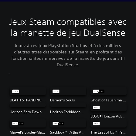
Jeux Steam compatibles avec
la manette de jeu DualSense
Jouez à ces jeux PlayStation Studios et à des milliers
d'autres titres disponibles sur Steam en profitant des
fonctionnalités immersives de la manette de jeu sans fil
DualSense.
DEATH STRANDING DIRECTOR'S CUT
Demon’s Souls
Ghost of Tsushima Director's Cut
Horizon Zero Dawn™ Remastered
Horizon Forbidden West™
LEGO® Horizon Adventures™
Marvel's Spider-Man: Miles Morales
Sackboy™: A Big Adventure
The Last of Us™ Part I