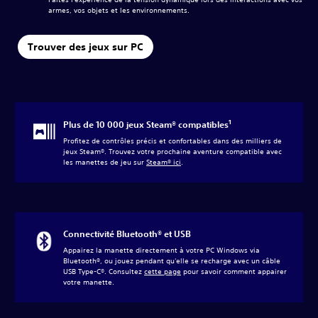
armes, vos objets et les environnements.
Trouver des jeux sur PC
1
Plus de 10 000 jeux Steam® compatibles
Profitez de contrôles précis et confortables dans des milliers de
jeux Steam®. Trouvez votre prochaine aventure compatible avec
les manettes de jeu sur
Steam® ici
.
Connectivité Bluetooth® et USB
Appairez la manette directement à votre PC Windows via
Bluetooth®, ou jouez pendant qu'elle se recharge avec un câble
USB Type-C®. Consultez
cette page
pour savoir comment appairer
votre manette.