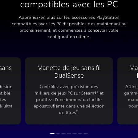
compatibles avec les PC
Apprenez-en plus sur les accessoires PlayStation
compatibles avec les PC disponibles dès maintenant ou
prochainement, et commencez à concevoir votre
configuration ultime.
sans
Manette de jeu sans fil
Man
DualSense
design
Contrôlez avec précision des
Affine
tible
milliers de jeux PC sur Steam®¹ et
gamme 
des
profitez d'une immersion tactile
mane
à ultra
époustouflante dans une sélection
pour
de titres².