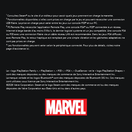
1
Consultez Steam® ou le site d'un éditeur pour savoir quels jeux prennent en charge la manette.
2
Fonctionnalités disponibles si elles sont prises en charge par le jeu et pouvant nécessiter une connexion
USB filaire. La prise en charge peut varier entre les jeux sur console PS5® et sur PC.
3
PS Remote Play nécessite l'application Remote Play, une console PS4® ou PS5® connectée à un réseau
Internet à large bande d'au moins 5 Mo/s, le dernier logiciel système et un jeu compatible. Une console PS4
ou PS5 avec une connexion filaire via un câble réseau LAN est recommandée. Dans les jeux PS4 diffusés
avec Remote Play, le retour haptique est remplacé par une simple vibration et les gâchettes adaptatives ne
sont pas prises en charge.
4
Les fonctionnalités peuvent varier selon le périphérique connecté. Pour plus de détails, visitez notre
page d'assistance ici
.
Le « logo PlayStation Family », « PlayStation », « PS5 », « PS4 », « DualSense » et le « logo PlayStation Shapes »
sont des marques déposées ou des marques de commerce de Sony Interactive Entertainment Inc.
La marque verbale et les logos Bluetooth® sont des marques déposées de Bluetooth SIG Inc. Ces marques
sont utilisées sous licence par Sony Interactive Entertainment Inc.
©2026 Valve Corporation. Steam et le logo Steam sont des marques de commerce et/ou des marques
déposées de Valve Corporation aux États-Unis et/ou dans d'autres pays.