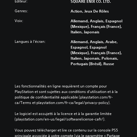
s
Éditeur:
SQUARE ENIX CO. LTD.
n
e
d
D
s
d
l
i
Genres:
Action, Jeux De Rôles
u
o
r
'
a
r
n
e
e
l
Voix:
Allemand, Anglais, Espagnol
a
t
l
x
o
(Mexique), Français (France),
n
p
e
p
g
Italien, Japonais
t
r
s
é
u
l
o
o
r
e
Langues à l’écran:
Allemand, Anglais, Arabe,
e
p
n
i
s
Espagnol, Espagnol
j
o
t
e
p
(Mexique), Français (France),
e
s
o
n
a
Italien, Japonais, Polonais,
u
é
u
c
r
Portugais (Brésil), Russe
,
e
t
e
l
v
s
a
d
é
o
.
u
e
s
u
t
j
d
Les fonctionnalités en ligne requièrent un compte pour 
s
o
e
u
PlayStation et sont sujettes aux conditions d’utilisation et à la 
S
p
u
u
j
politique de confidentialité applicable (playstation.com/fr-
e
o
r
à
e
ca/Terms et playstation.com/fr-ca/legal/privacy-policy).
n
u
d
t
u
v
s
e
o
s
Le logiciel est assujetti à la licence et à la garantie limitée 
e
i
v
u
o
(playstation.com/en-us/legal/softwarelicense-cafr/).
z
b
o
t
n
d
u
m
i
t
Vous pouvez télécharger et lire ce contenu sur la console PS5 
é
s
o
s
l
principale associée à votre compte (via le paramètre « Partage 