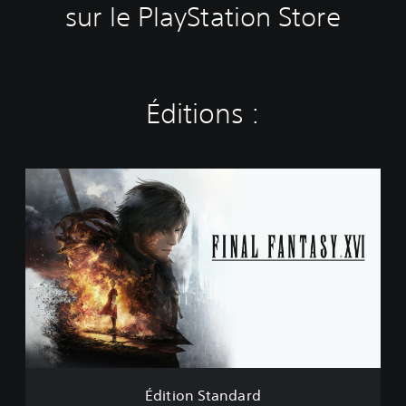
sur le PlayStation Store
Éditions :
É
d
i
t
i
o
n
S
t
a
n
d
a
Édition Standard
r