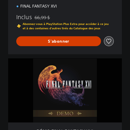
d
FINAL FANTASY XVI
Inclus
66,99 $
Remise par rapport au prix d'origine de 66,99 $
Abonnez-vous à PlayStation Plus Extra pour accéder à ce jeu
et à des centaines d'autres tirés du Catalogue des jeux
S'abonner
D
É
M
O
F
I
N
A
L
F
A
N
T