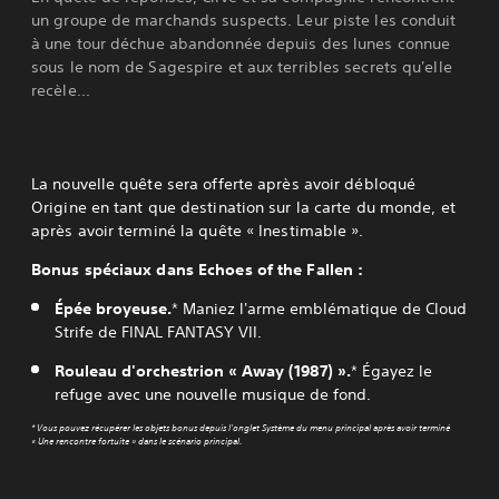
un groupe de marchands suspects. Leur piste les conduit
à une tour déchue abandonnée depuis des lunes connue
sous le nom de Sagespire et aux terribles secrets qu'elle
recèle...
La nouvelle quête sera offerte après avoir débloqué
Origine en tant que destination sur la carte du monde, et
après avoir terminé la quête « Inestimable ».
Bonus spéciaux dans Echoes of the Fallen :
Épée broyeuse.
* Maniez l'arme emblématique de Cloud
Strife de FINAL FANTASY VII.
Rouleau d'orchestrion « Away (1987) ».
* Égayez le
refuge avec une nouvelle musique de fond.
* Vous pouvez récupérer les objets bonus depuis l'onglet Système du menu principal après avoir terminé
« Une rencontre fortuite » dans le scénario principal.