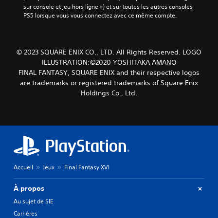
s
.
m
o
sur console et jeu hors ligne ») et sur toutes les autres consoles 
i
a
e
u
PS5 lorsque vous vous connectez avec ce même compte.
t
c
n
s
é
t
t
-
r
i
.
t
v
é
i
© 2023 SQUARE ENIX CO., LTD. All Rights Reserved. LOGO
e
g
t
ILLUSTRATION:©2020 YOSHITAKA AMANO
M
r
l
r
l
o
FINAL FANTASY, SQUARE ENIX and their respective logos
a
é
e
d
are trademarks or registered trademarks of Square Enix
s
b
s
e
Holdings Co., Ltd.
.
l
m
e
e
o
n
d
u
S
t
e
v
o
r
e
s
u
a
m
m
s
î
e
a
-
n
n
n
t
Accueil
Jeux
Final Fantasy XVI
t
e
e
i
s
m
t
t
e
À propos
e
t
r
t
n
Au sujet de SIE
e
l
e
t
s
e
s
Carrières