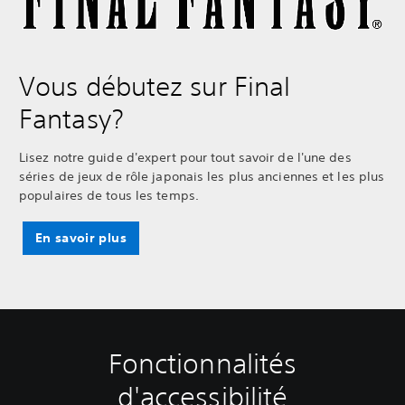
Vous débutez sur Final
Fantasy?
Lisez notre guide d'expert pour tout savoir de l'une des
séries de jeux de rôle japonais les plus anciennes et les plus
populaires de tous les temps.
En savoir plus
Fonctionnalités
T
R
J
R
R
e
é
o
e
a
d'accessibilité
x
g
u
m
p