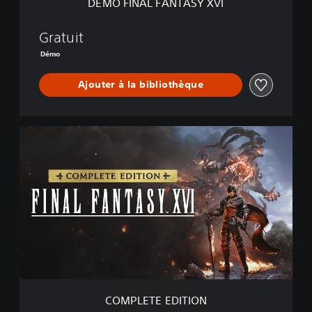
DÉMO FINAL FANTASY XVI
A
S
Y
Gratuit
X
Démo
V
I
Ajouter à la bibliothèque
C
O
M
P
L
E
T
E
E
D
I
T
I
COMPLETE EDITION
O