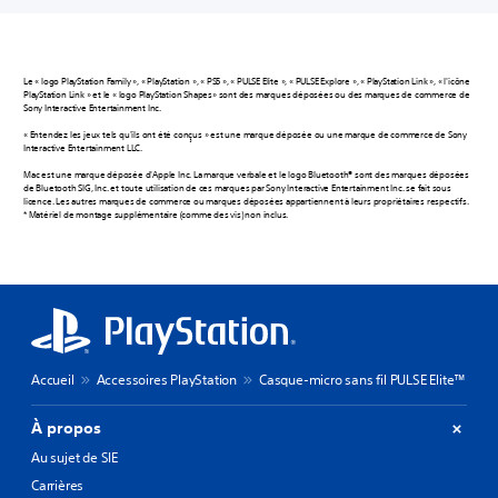
Le « logo PlayStation Family », « PlayStation », « PS5 », « PULSE Elite », « PULSE Explore », « PlayStation Link », « l'icône
PlayStation Link » et le « logo PlayStation Shapes» sont des marques déposées ou des marques de commerce de
Sony Interactive Entertainment Inc.
« Entendez les jeux tels qu'ils ont été conçus » est une marque déposée ou une marque de commerce de Sony
Interactive Entertainment LLC.
Mac est une marque déposée d'Apple Inc. La marque verbale et le logo Bluetooth® sont des marques déposées
de Bluetooth SIG, Inc. et toute utilisation de ces marques par Sony Interactive Entertainment Inc. se fait sous
licence. Les autres marques de commerce ou marques déposées appartiennent à leurs propriétaires respectifs.
* Matériel de montage supplémentaire (comme des vis) non inclus.
Accueil
Accessoires PlayStation
Casque-micro sans fil PULSE Elite™
À propos
Au sujet de SIE
Carrières