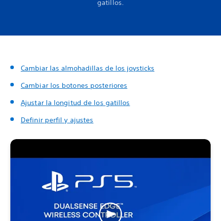
gatillos.
Cambiar las almohadillas de los joysticks
Cambiar los botones posteriores
Ajustar la longitud de los gatillos
Definir perfil y ajustes