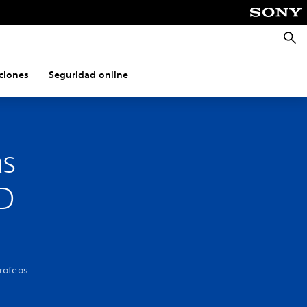
Busca
ciones
Seguridad online
as
ID
rofeos