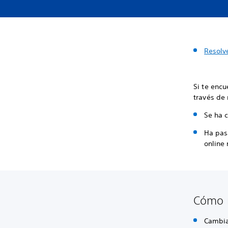
Resolv
Si te encu
través de 
Se ha 
Ha pas
online
Cómo r
Cambia