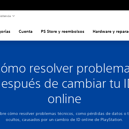
istencia
gorías
Cuenta
PS Store y reembolsos
Hardware y repara
ómo resolver problem
espués de cambiar tu 
online
bre cómo resolver problemas técnicos, como pérdidas de datos o t
ocultos, causados por un cambio de ID online de PlayStation.