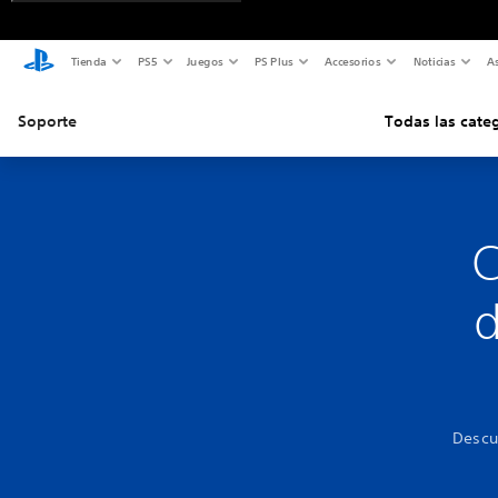
Tienda
PS5
Juegos
PS Plus
Accesorios
Noticias
As
Soporte
Todas las cate
C
d
Descu