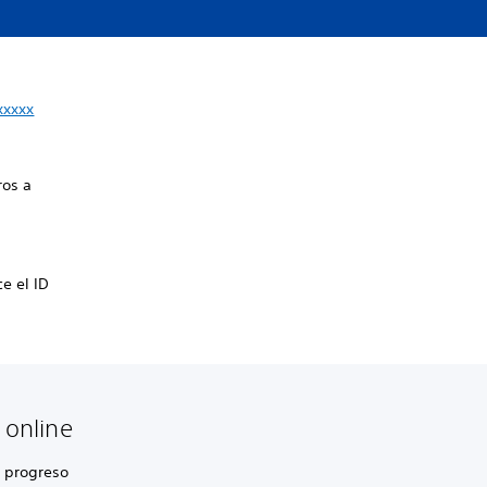
xxxxx
ros a
e el ID
 online
l progreso