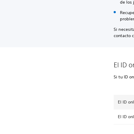
de los 
Recuper
proble
Si necesit
contacto c
El ID 
Si tu ID o
El ID o
El ID on