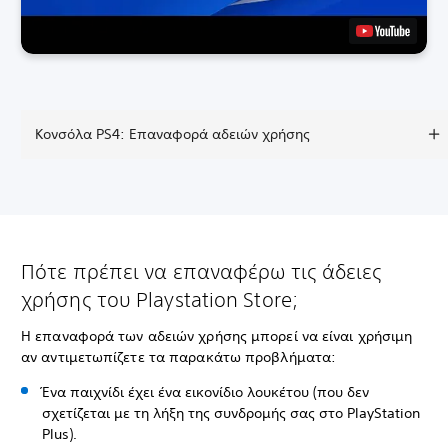
Κονσόλα PS4: Επαναφορά αδειών χρήσης
Πότε πρέπει να επαναφέρω τις άδειες
χρήσης του Playstation Store;
Η επαναφορά των αδειών χρήσης μπορεί να είναι χρήσιμη
αν αντιμετωπίζετε τα παρακάτω προβλήματα:
Ένα παιχνίδι έχει ένα εικονίδιο λουκέτου (που δεν
σχετίζεται με τη λήξη της συνδρομής σας στο PlayStation
Plus).