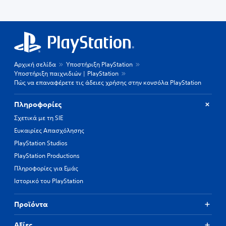
Αρχική σελίδα
Υποστήριξη PlayStation
Υποστήριξη παιχνιδιών | PlayStation
Πώς να επαναφέρετε τις άδειες χρήσης στην κονσόλα PlayStation
Πληροφορίες
Σχετικά με τη SIE
Ευκαιρίες Απασχόλησης
PlayStation Studios
PlayStation Productions
Πληροφορίες για Εμάς
Ιστορικό του PlayStation
Προϊόντα
Αξίες