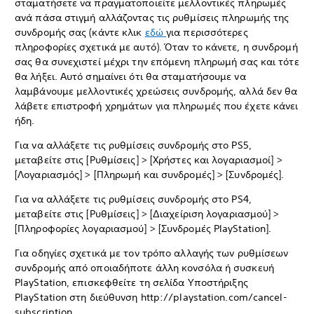
σταματήσετε να πραγματοποιείτε μελλοντικές πληρωμές
ανά πάσα στιγμή αλλάζοντας τις ρυθμίσεις πληρωμής της
συνδρομής σας (κάντε κλικ
εδώ
για περισσότερες
πληροφορίες σχετικά με αυτό). Όταν το κάνετε, η συνδρομή
σας θα συνεχιστεί μέχρι την επόμενη πληρωμή σας και τότε
θα λήξει. Αυτό σημαίνει ότι θα σταματήσουμε να
λαμβάνουμε μελλοντικές χρεώσεις συνδρομής, αλλά δεν θα
λάβετε επιστροφή χρημάτων για πληρωμές που έχετε κάνει
ήδη.
Για να αλλάξετε τις ρυθμίσεις συνδρομής στο PS5,
μεταβείτε στις [Ρυθμίσεις] > [Χρήστες και λογαριασμοί] >
[Λογαριασμός] > [Πληρωμή και συνδρομές] > [Συνδρομές].
Για να αλλάξετε τις ρυθμίσεις συνδρομής στο PS4,
μεταβείτε στις [Ρυθμίσεις] > [Διαχείριση λογαριασμού] >
[Πληροφορίες λογαριασμού] > [Συνδρομές PlayStation].
Για οδηγίες σχετικά με τον τρόπο αλλαγής των ρυθμίσεων
συνδρομής από οποιαδήποτε άλλη κονσόλα ή συσκευή
PlayStation, επισκεφθείτε τη σελίδα Υποστήριξης
PlayStation στη διεύθυνση http://playstation.com/cancel-
subscription.