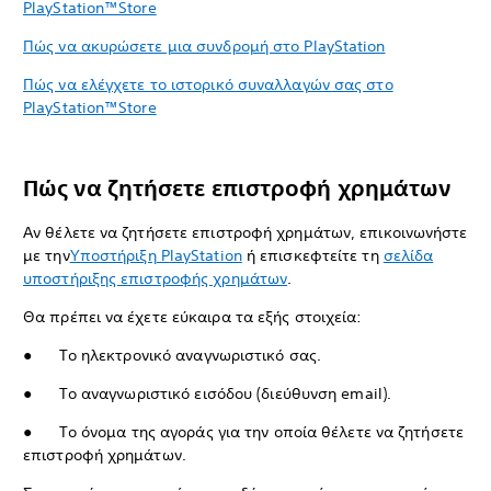
PlayStation™Store
Πώς να ακυρώσετε μια συνδρομή στο PlayStation
Πώς να ελέγχετε το ιστορικό συναλλαγών σας στο
PlayStation™Store
Πώς να ζητήσετε επιστροφή χρημάτων
Αν θέλετε να ζητήσετε επιστροφή χρημάτων, επικοινωνήστε
με την
Υποστήριξη P
layStation
ή επισκεφτείτε τη
σελίδα
υποστήριξης επιστροφής χρημάτων
.
Θα πρέπει να έχετε εύκαιρα τα εξής στοιχεία:
● Το ηλεκτρονικό αναγνωριστικό σας.
● Το αναγνωριστικό εισόδου (διεύθυνση email).
● Το όνομα της αγοράς για την οποία θέλετε να ζητήσετε
επιστροφή χρημάτων.