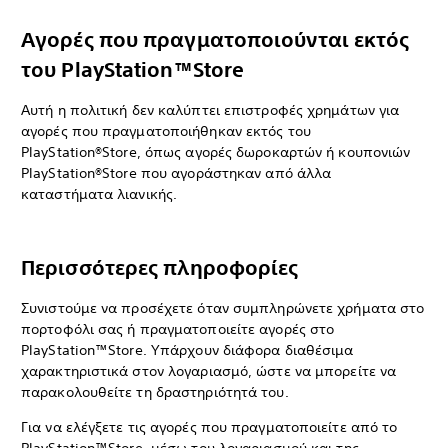
Αγορές που πραγματοποιούνται εκτός
του PlayStation™Store
Αυτή η πολιτική δεν καλύπτει επιστροφές χρημάτων για
αγορές που πραγματοποιήθηκαν εκτός του
PlayStation®Store, όπως αγορές δωροκαρτών ή κουπονιών
PlayStation®Store που αγοράστηκαν από άλλα
καταστήματα λιανικής.
Περισσότερες πληροφορίες
Συνιστούμε να προσέχετε όταν συμπληρώνετε χρήματα στο
πορτοφόλι σας ή πραγματοποιείτε αγορές στο
PlayStation™Store. Υπάρχουν διάφορα διαθέσιμα
χαρακτηριστικά στον λογαριασμό, ώστε να μπορείτε να
παρακολουθείτε τη δραστηριότητά του.
Για να ελέγξετε τις αγορές που πραγματοποιείτε από το