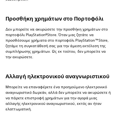
Προσθήκη χρημάτων στο Πορτοφόλι
Δεν μπορείτε να ακυρώσετε την προσθήκη χρημάτων στο
πορτοφόλι PlayStation®Store. Όταν μας ζητάτε να
προσθέσουμε χρήματα στο πορτοφόλι PlayStation™Store,
ζητάμε τη συγκατάθεσή σας για την άμεση εκτέλεση της
συμπλήρωσης χρημάτων. Ως εκ τούτου, δεν μπορείτε να
την ακυρώσετε.
Αλλαγή ηλεκτρονικού αναγνωριστικού
Μπορείτε να επαναφέρετε ένα προηγούμενο ηλεκτρονικό
αναγνωριστικό δωρεάν, αλλά δεν μπορείτε να ακυρώσετε ή
να πάρετε επιστροφή χρημάτων για την αγορά μιας
αλλαγής ηλεκτρονικού αναγνωριστικού, εκτός αν ήταν
ελαττωματική.