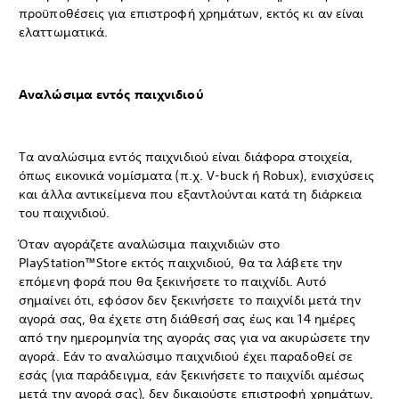
προϋποθέσεις για επιστροφή χρημάτων, εκτός κι αν είναι
ελαττωματικά.
Αναλώσιμα εντός παιχνιδιού
Τα αναλώσιμα εντός παιχνιδιού είναι διάφορα στοιχεία,
όπως εικονικά νομίσματα (π.χ. V-buck ή Robux), ενισχύσεις
και άλλα αντικείμενα που εξαντλούνται κατά τη διάρκεια
του παιχνιδιού.
Όταν αγοράζετε αναλώσιμα παιχνιδιών στο
PlayStation™Store εκτός παιχνιδιού, θα τα λάβετε την
επόμενη φορά που θα ξεκινήσετε το παιχνίδι. Αυτό
σημαίνει ότι, εφόσον δεν ξεκινήσετε το παιχνίδι μετά την
αγορά σας, θα έχετε στη διάθεσή σας έως και 14 ημέρες
από την ημερομηνία της αγοράς σας για να ακυρώσετε την
αγορά. Εάν το αναλώσιμο παιχνιδιού έχει παραδοθεί σε
εσάς (για παράδειγμα, εάν ξεκινήσετε το παιχνίδι αμέσως
μετά την αγορά σας), δεν δικαιούστε επιστροφή χρημάτων,