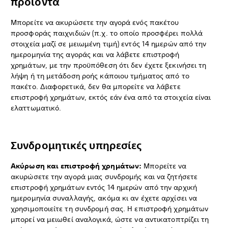
προϊόντα
Μπορείτε να ακυρώσετε την αγορά ενός πακέτου
προσφοράς παιχνιδιών (π.χ. το οποίο προσφέρει πολλά
στοιχεία μαζί σε μειωμένη τιμή) εντός 14 ημερών από την
ημερομηνία της αγοράς και να λάβετε επιστροφή
χρημάτων, με την προϋπόθεση ότι δεν έχετε ξεκινήσει τη
λήψη ή τη μετάδοση ροής κάποιου τμήματος από το
πακέτο. Διαφορετικά, δεν θα μπορείτε να λάβετε
επιστροφή χρημάτων, εκτός εάν ένα από τα στοιχεία είναι
ελαττωματικό.
Συνδρομητικές υπηρεσίες
Ακύρωση και επιστροφή χρημάτων:
Μπορείτε να
ακυρώσετε την αγορά μιας συνδρομής και να ζητήσετε
επιστροφή χρημάτων εντός 14 ημερών από την αρχική
ημερομηνία συναλλαγής, ακόμα κι αν έχετε αρχίσει να
χρησιμοποιείτε τη συνδρομή σας. Η επιστροφή χρημάτων
μπορεί να μειωθεί αναλογικά, ώστε να αντικατοπτρίζει τη