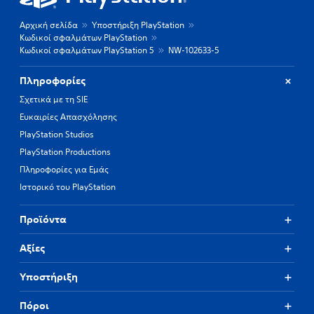
Αρχική σελίδα
Υποστήριξη PlayStation
Κωδικοί σφαλμάτων PlayStation
Κωδικοί σφαλμάτων PlayStation 5
NW-102633-5
Πληροφορίες
Σχετικά με τη SIE
Ευκαιρίες Απασχόλησης
PlayStation Studios
PlayStation Productions
Πληροφορίες για Εμάς
Ιστορικό του PlayStation
Προϊόντα
Αξίες
Υποστήριξη
Πόροι