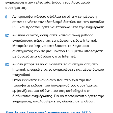
ενημέρωση στην τελευταία έκδοση του λογισμικού
συστήματος.
Αν προκύψει κάποιο σφάλμα κατά την ενημέρωση,
επανεκκινήστε τον εξοπλισμό δικτύου και την κονσόλα
PS5 και προσπαθήστε να επαναλάβετε την ενημέρωση.
Αν είναι δυνατό, δοκιμάστε κάποια άλλη μέθοδο
ενημέρωσης πέραν της ενημέρωσης μέσω Internet.
Μπορείτε επίσης να κατεβάσετε το λογισμικό
συστήματος PS5 σε μια μονάδα USB μέσω υπολογιστή
με δυνατότητα σύνδεσης στο Internet.
Αν δεν μπορείτε να συνδέσετε το σύστημά σας στο
Internet, μπορείτε να το ενημερώσετε και μέσω δίσκου
παιχνιδιού.
Όταν εκκινείτε έναν δίσκο που περιέχει την πιο
πρόσφατη έκδοση του λογισμικού του συστήματος,
εμφανίζεται μια οθόνη που σας καθοδηγεί στη
διαδικασία ενημέρωσης. Για να πραγματοποιήσετε την
ενημέρωση, ακολουθήστε τις οδηγίες στην οθόνη.
Ενημέρωση λογισμικού συστήματος για το PS5