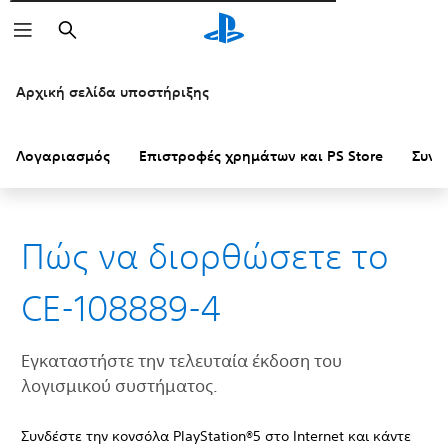
Αναζήτηση
Αρχική σελίδα υποστήριξης
Λογαριασμός
Επιστροφές χρημάτων και PS Store
Συνδ
Πώς να διορθώσετε το
CE-108889-4
Εγκαταστήστε την τελευταία έκδοση του
λογισμικού συστήματος.
Συνδέστε την κονσόλα PlayStation®5 στο Internet και κάντε