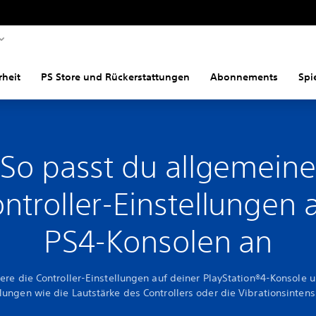
rheit
PS Store und Rückerstattungen
Abonnements
Spi
So passt du allgemeine
ntroller-Einstellungen 
PS4-Konsolen an
iere die Controller-Einstellungen auf deiner PlayStation®4-Konsole 
llungen wie die Lautstärke des Controllers oder die Vibrationsintensi