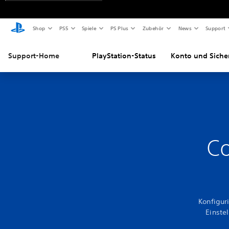
Shop
PS5
Spiele
PS Plus
Zubehör
News
Support
Support-Home
PlayStation-Status
Konto und Siche
Co
Konfigur
Einste