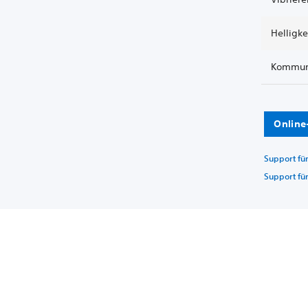
Helligk
Kommun
Online
Support fü
Support fü