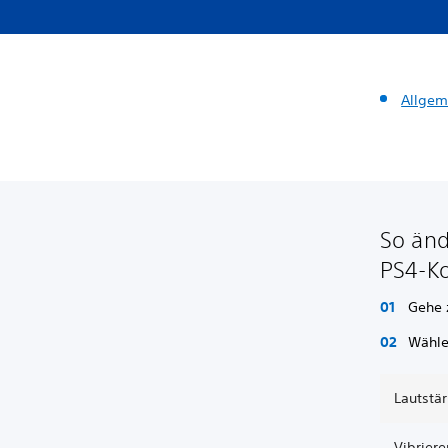
Allgem
So änd
PS4-Ko
Gehe
Wähl
Lautstär
Vibriere