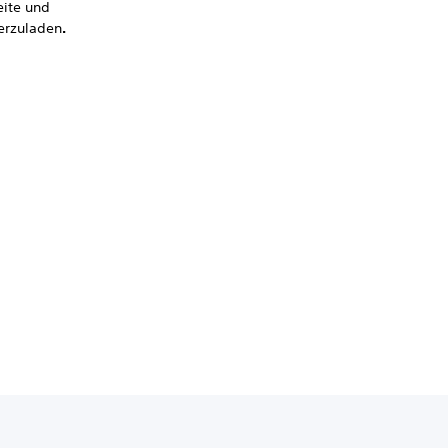
eite und
erzuladen
.