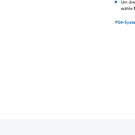
Um die
wähle
PS4-Syst