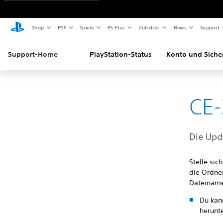
Shop
PS5
Spiele
PS Plus
Zubehör
News
Support
Support-Home
PlayStation-Status
Konto und Siche
CE-
Die Upd
Stelle sic
die Ordne
Dateiname
Du kan
herunt