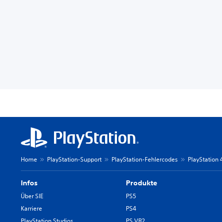
Home
PlayStation-Support
PlayStation-Fehlercodes
PlayStation
Infos
Produkte
Über SIE
PS5
Karriere
PS4
PlayStation Studios
PS VR2