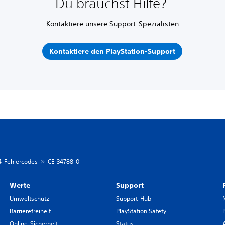
Du brauchst Hilfe?
Kontaktiere unsere Support-Spezialisten
Kontaktiere den PlayStation-Support
 4-Fehlercodes
CE-34788-0
Werte
Support
Umweltschutz
Support-Hub
Barrierefreiheit
PlayStation Safety
Online-Sicherheit
Status