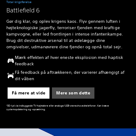
Total krigsførelse
Battlefield 6
Gør dig klar, og oplev krigens kaos. Flyv gennem luften i
højteknologiske jagerfly, terroriser fjenden med kraftige
kampvogne, eller led frontlinjen i intense infanterikampe.
Brug dit destruktive arsenal til at ødelægge dine
omgivelser, udmanøvrere dine fjender og opnå total sejr.
Mærk effekten af hver eneste eksplosion med haptisk
feedback
Få feedback på aftrækkeren, der varierer afhængigt af
dit våben
Få mere at vide
Mere som dette
*3D-lyd via indbyggede TV-højttalere eller analoge/USB-stereohovedtelefoner. Kan kræve
systemopdatering og -opsætning.