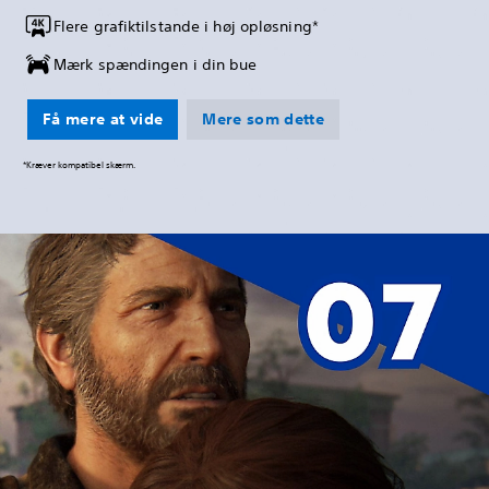
Flere grafiktilstande i høj opløsning*
Mærk spændingen i din bue
Få mere at vide
Mere som dette
*Kræver kompatibel skærm.