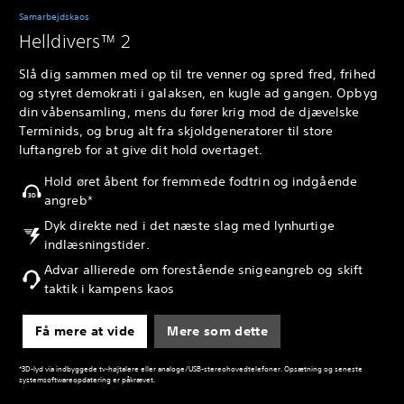
Samarbejdskaos
Helldivers™ 2
Slå dig sammen med op til tre venner og spred fred, frihed
og styret demokrati i galaksen, en kugle ad gangen. Opbyg
din våbensamling, mens du fører krig mod de djævelske
Terminids, og brug alt fra skjoldgeneratorer til store
luftangreb for at give dit hold overtaget.
Hold øret åbent for fremmede fodtrin og indgående
angreb*
Dyk direkte ned i det næste slag med lynhurtige
indlæsningstider.
Advar allierede om forestående snigeangreb og skift
taktik i kampens kaos
Få mere at vide
Mere som dette
*3D-lyd via indbyggede tv-højtalere eller analoge/USB-stereohovedtelefoner. Opsætning og seneste
systemsoftwareopdatering er påkrævet.