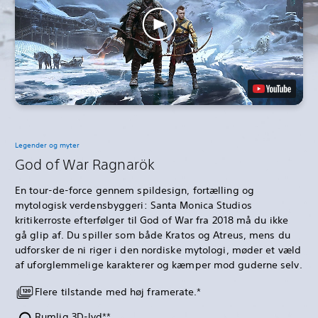
Legender og myter
God of War Ragnarök
En tour-de-force gennem spildesign, fortælling og
mytologisk verdensbyggeri: Santa Monica Studios
kritikerroste efterfølger til God of War fra 2018 må du ikke
gå glip af. Du spiller som både Kratos og Atreus, mens du
udforsker de ni riger i den nordiske mytologi, møder et væld
af uforglemmelige karakterer og kæmper mod guderne selv.
Flere tilstande med høj framerate.*
Rumlig 3D-lyd**