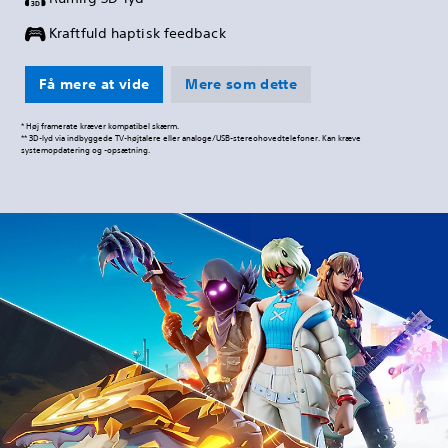
Kraftfuld haptisk feedback
Få mere at vide
Mere som dette
* Høj framerate kræver kompatibel skærm.
** 3D-lyd via indbyggede TV-højtalere eller analoge/USB-stereohovedtelefoner. Kan kræve
systemopdatering og -opsætning.