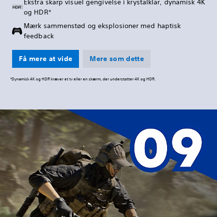
Ekstra skarp visuel gengivelse i krystalklar, dynamisk 4K
og HDR*
Mærk sammenstød og eksplosioner med haptisk
feedback
Få mere at vide
Mere som dette
*Dynamisk 4K og HDR kræver et tv eller en skærm, der understøtter 4K og HDR.