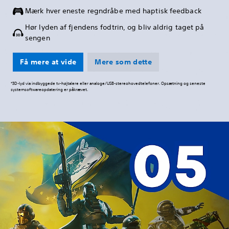
Mærk hver eneste regndråbe med haptisk feedback
Hør lyden af fjendens fodtrin, og bliv aldrig taget på
sengen
Få mere at vide
Mere som dette
*3D-lyd via indbyggede tv-højtalere eller analoge/USB-stereohovedtelefoner. Opsætning og seneste
systemsoftwareopdatering er påkrævet.