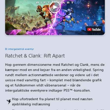
Et intergalaktisk eventyr
Ratchet & Clank: Rift Apart
Hop gennem dimensionerne med Ratchet og Clank, mens de
kæmper mod en ond kejser fra en anden virkelighed. Spring
rundt mellem actionmættede verdener og videre ud i det
uvisse med vanvittig fart – komplet med blændende grafik
og et fuldkommen vildt våbenarsenal – når de
intergalaktiske eventyrere indtager PS5™-konsollen.
Hop ufortrødent fra planet til planet med næsten
øjeblikkelig indlæsning