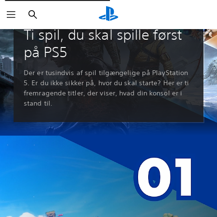
Søg
Guider og artikler
Ti spil, du skal spille først
på PS5
Der er tusindvis af spil tilgængelige på PlayStation
5. Er du ikke sikker på, hvor du skal starte? Her er ti
fremragende titler, der viser, hvad din konsol er i
stand til.