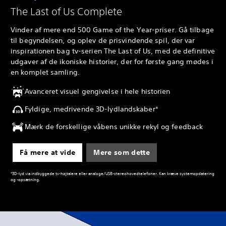
The Last of Us Complete
Vinder af mere end 500 Game of the Year-priser. Gå tilbage
til begyndelsen, og oplev de prisvindende spil, der var
inspirationen bag tv-serien The Last of Us, med de definitive
udgaver af de ikoniske historier, der for første gang mødes i
en komplet samling.
Avanceret visuel gengivelse i hele historien
Fyldige, medrivende 3D-lydlandskaber*
Mærk de forskellige våbens unikke rekyl og feedback
Få mere at vide
Mere som dette
*3D-lyd via indbyggede tv-højtalere eller analoge/USB-stereohovedtelefoner. Kan kræve systemopdatering
og -opsætning.