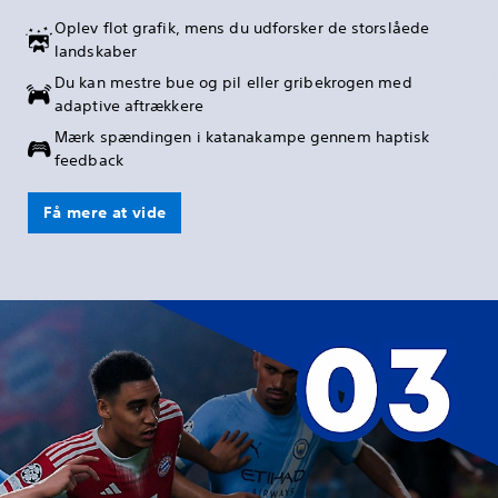
Oplev flot grafik, mens du udforsker de storslåede
landskaber
Du kan mestre bue og pil eller gribekrogen med
adaptive aftrækkere
Mærk spændingen i katanakampe gennem haptisk
feedback
Få mere at vide