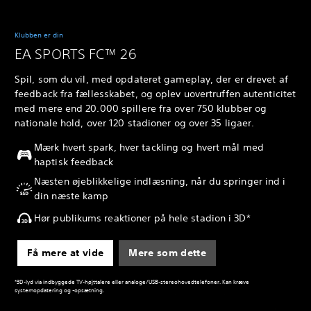
Klubben er din
EA SPORTS FC™ 26
Spil, som du vil, med opdateret gameplay, der er drevet af
feedback fra fællesskabet, og oplev uovertruffen autenticitet
med mere end 20.000 spillere fra over 750 klubber og
nationale hold, over 120 stadioner og over 35 ligaer.
Mærk hvert spark, hver tackling og hvert mål med
haptisk feedback
Næsten øjeblikkelige indlæsning, når du springer ind i
din næste kamp
Hør publikums reaktioner på hele stadion i 3D*
Få mere at vide
Mere som dette
*3D-lyd via indbyggede TV-højttalere eller analoge/USB-stereohovedtelefoner. Kan kræve
systemopdatering og -opsætning.