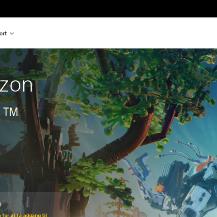
ort
izon
s™
0
den normale pris på Kr 299,00
for at få adgang til