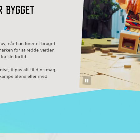
r bygget
oy, når hun fører et broget
arken for at redde verden
a sin fortid.
tyr, tilpas alt til din smag,
kampe alene eller med