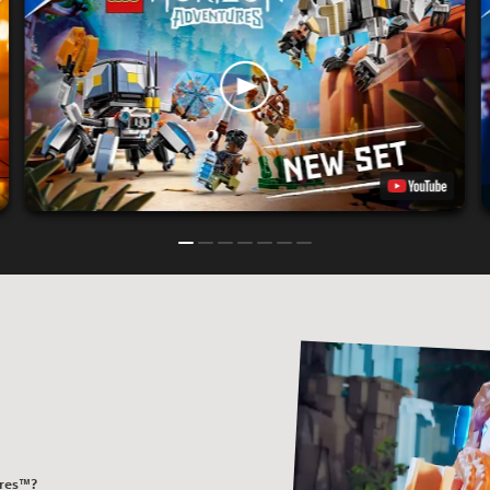
ures™?