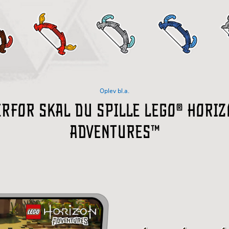
Oplev bl.a.
erfor skal du spille LEGO® Horiz
Adventures™