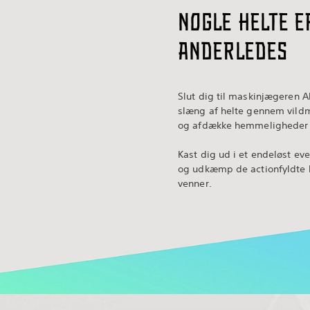
Nogle helte e
anderledes
Slut dig til maskinjægeren Al
slæng af helte gennem vildm
og afdække hemmeligheder fr
Kast dig ud i et endeløst even
og udkæmp de actionfyldte 
venner.