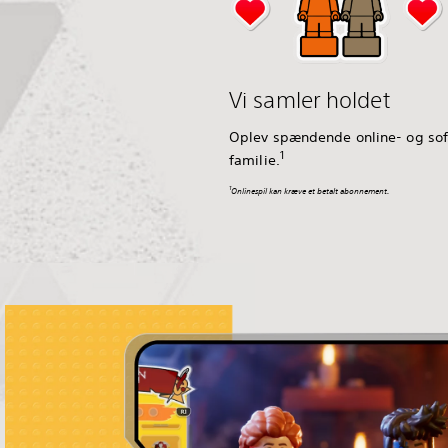
Vi samler holdet
Oplev spændende online- og sof
1
familie.
1
Onlinespil kan kræve et betalt abonnement.