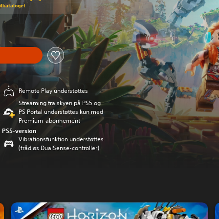
pilkataloget
Remote Play understøttes
Streaming fra skyen på PS5 og
PS Portal understøttes kun med
Premium-abonnement
PS5-version
Vibrationsfunktion understøttes
(trådløs DualSense-controller)