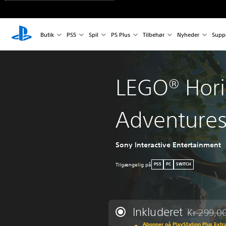
Butik
PS5
Spil
PS Plus
Tilbehør
Nyheder
Supp
LEGO® Hor
Adventure
Sony Interactive Entertainment
Tilgængelig på
PS5
PC
SWITCH
Inkluderet
Kr 299,0
Nedsat fra 
Abonner på PlayStation Plus Extra 