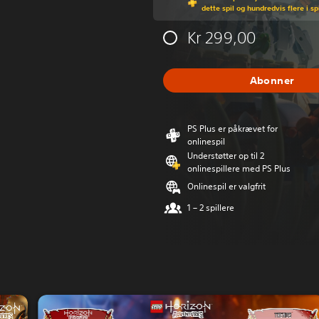
dette spil og hundredvis flere i s
Kr 299,00
Abonner
PS Plus er påkrævet for
onlinespil
Understøtter op til 2
onlinespillere med PS Plus
Onlinespil er valgfrit
1 – 2 spillere