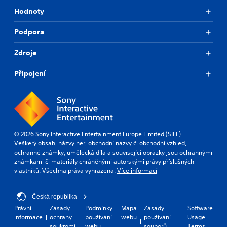
Hodnoty
Podpora
Zdroje
Připojení
© 2026 Sony Interactive Entertainment Europe Limited (SIEE)
Veškerý obsah, názvy her, obchodní názvy či obchodní vzhled,
ochranné známky, umělecká díla a související obrázky jsou ochrannými
známkami či materiály chráněnými autorskými právy příslušných
vlastníků. Všechna práva vyhrazena.
Více informací
Česká republika
Právní
Zásady
Podmínky
Mapa
Zásady
Software
informace
ochrany
používání
webu
používání
Usage
soukromí
webu
souborů
Terms