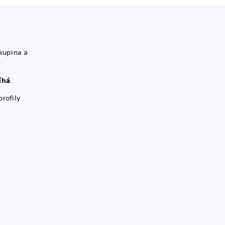
skupina a
íhá
.
profily