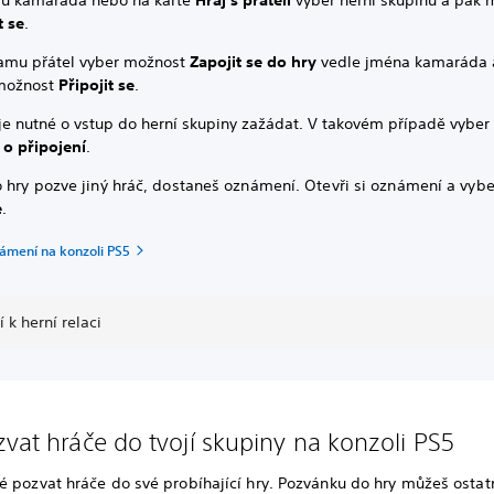
ilu kamaráda nebo na kartě
Hraj s přáteli
vyber herní skupinu a pak 
t se
.
amu přátel vyber možnost
Zapojit se do hry
vedle jména kamaráda 
možnost
Připojit se
.
je nutné o vstup do herní skupiny zažádat. V takovém případě vybe
 o připojení
.
o hry pozve jiný hráč, dostaneš oznámení. Otevři si oznámení a vyb
e
.
ámení na konzoli PS5
í k herní relaci
zvat hráče do tvojí skupiny na konzoli PS5
é pozvat hráče do své probíhající hry. Pozvánku do hry můžeš osta