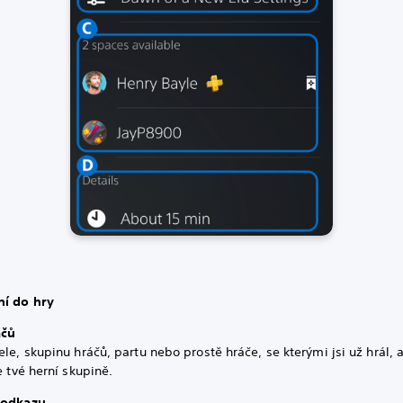
ní do hry
áčů
ele, skupinu hráčů, partu nebo prostě hráče, se kterými jsi už hrál, 
ke tvé herní skupině.
 odkazu