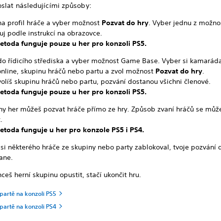
slat následujícími způsoby:
na profil hráče a vyber možnost
Pozvat do hry
. Vyber jednu z možno
j podle instrukcí na obrazovce.
etoda funguje pouze u her pro konzoli PS5.
do řídicího střediska a vyber možnost Game Base. Vyber si kamaráda,
online, skupinu hráčů nebo partu a zvol možnost
Pozvat do hry
.
olíš skupinu hráčů nebo partu, pozvání dostanou všichni členové.
etoda funguje pouze u her pro konzoli PS5.
iny her můžeš pozvat hráče přímo ze hry. Způsob zvaní hráčů se můž
.
etoda funguje u her pro konzole PS5 i PS4.
si některého hráče ze skupiny nebo party zablokoval, tvoje pozvání 
ane.
ceš herní skupinu opustit, stačí ukončit hru.
 partě na konzoli PS5
 partě na konzoli PS4