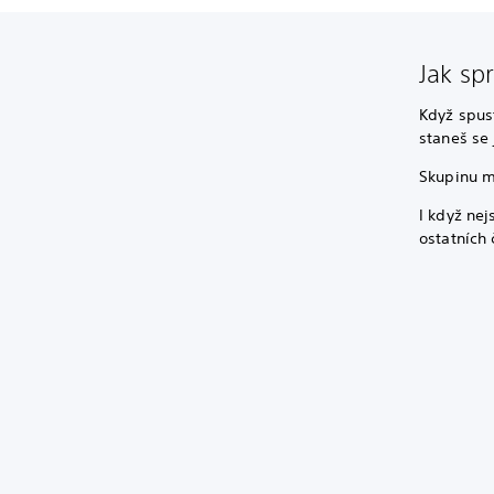
Jak sp
Když spust
staneš se 
Skupinu m
I když nej
ostatních 