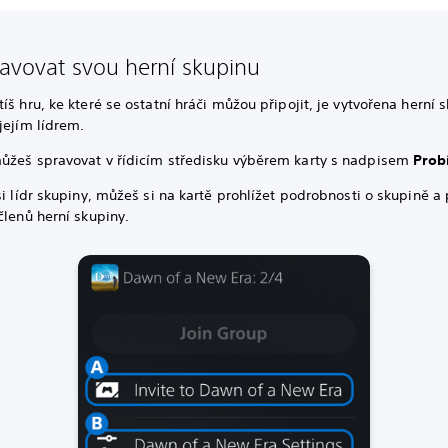
ravovat svou herní skupinu
íš hru, ke které se ostatní hráči můžou připojit, je vytvořena herní 
jejím lídrem.
ůžeš spravovat v řídicím středisku výběrem karty s nadpisem
Prob
si lídr skupiny, můžeš si na kartě prohlížet podrobnosti o skupině a 
členů herní skupiny.