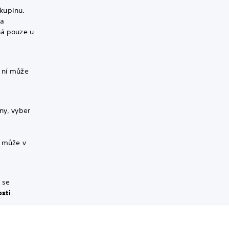
kupinu.
na
ná pouze u
o ní může
ny, vyber
a může v
 se
sti
.