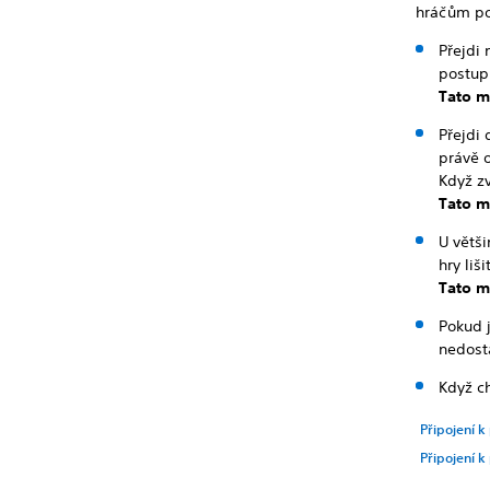
hráčům po
Přejdi 
postupu
Tato m
Přejdi 
právě 
Když zv
Tato m
U větš
hry lišit
Tato m
Pokud j
nedost
Když ch
Připojení k
Připojení k