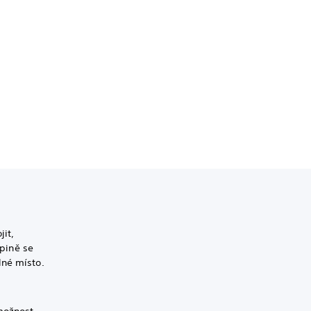
jit,
upině se
lné místo.