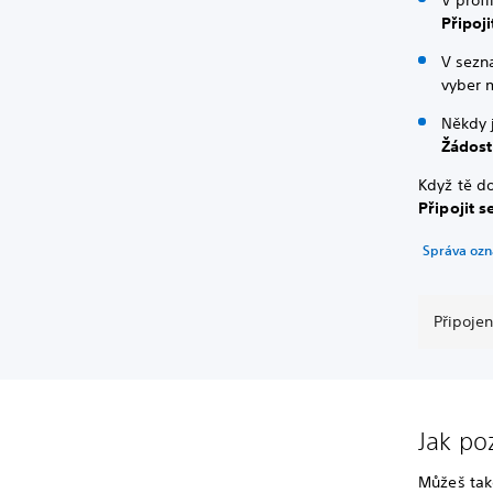
V prof
Připoji
V sezn
vyber 
Někdy 
Žádost
Když tě d
Připojit s
Správa ozn
Připojen
Jak po
Můžeš tak