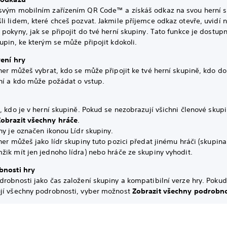
svým mobilním zařízením QR Code™ a získáš odkaz na svou herní s
i lidem, které chceš pozvat. Jakmile příjemce odkaz otevře, uvidí 
pokyny, jak se připojit do tvé herní skupiny. Tato funkce je dostup
upin, ke kterým se může připojit kdokoli.
vení hry
her můžeš vybrat, kdo se může připojit ke tvé herní skupině, kdo d
tní a kdo může požádat o vstup.
, kdo je v herní skupině. Pokud se nezobrazují všichni členové skupi
Zobrazit všechny hráče
.
ny je označen ikonou Lídr skupiny.
her můžeš jako lídr skupiny tuto pozici předat jinému hráči (skupin
ik mít jen jednoho lídra) nebo hráče ze skupiny vyhodit.
bnosti hry
robnosti jako čas založení skupiny a kompatibilní verze hry. Pokud
jí všechny podrobnosti, vyber možnost
Zobrazit všechny podrobno