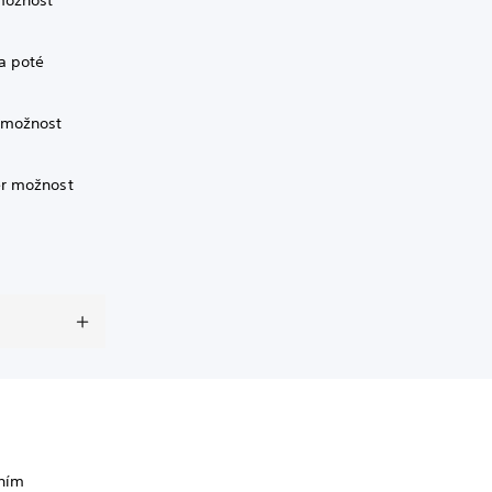
možnost
a poté
r možnost
er možnost
tním