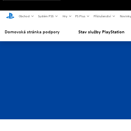
Obchod
Systém PS5
Hry
PS Plus
Příslušenství
Novink
Domovská stránka podpory
Stav služby PlayStation