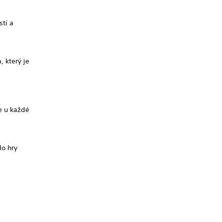
stí a
 který je
e u každé
do hry