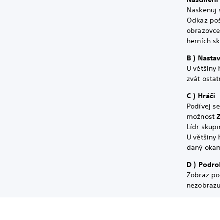
Naskenuj 
Odkaz pošl
obrazovce 
herních sk
B ) Nasta
U většiny 
zvát osta
C ) Hráči
Podívej se
možnost
Lídr skupi
U většiny 
daný okamž
D ) Podro
Zobraz pod
nezobrazu