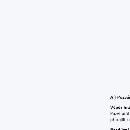
A ) Pozvá
Výběr hr
Pozvi přát
připojili 
Nasdílení