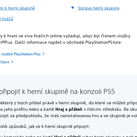
ní k herní skupině
Správa herní skupiny
í hráčů
y k hraní ve více hráčích online vyžadují, abys byl členem služby
n®Plus. Další informace najdeš v obchodě PlayStation®Store.
službě PlayStation Plus
 Store
připojit k herní skupině na konzoli PS5
ěkterý z tvých přátel právě v herní skupině, do které se můžeš připo
na jeho profilu nebo a kartě
Hraj s přáteli
v řídicím středisku. Ke sk
pojit za předpokladu, že máš nainstalovanou hru a ve skupině je vo
olik způsobů, jak se k herní skupině připojit: