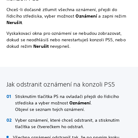
Chceš-li dočasně ztlumit všechna oznámení, přejdi do
řídicího střediska, vyber možnost
Oznámení
a zapni režim
Nerušit
.
Vyskakovací okna pro oznámení se nebudou zobrazovat,
dokud se neodhlásíš nebo nerestartuješ konzoli PS5, nebo
dokud režim
Nerušit
nevypneš.
Jak odstranit oznámení na konzoli PS5
Stisknutím tlačítka PS na ovladači přejdi do řídicího
střediska a vyber možnost
Oznámení
.
Objeví se seznam tvých oznámení.
Vyber oznámení, které chceš odstranit, a stisknutím
tlačítka se čtverečkem ho odstraň.
Všechna oznámení odstraníš tak, že po prvním kroku