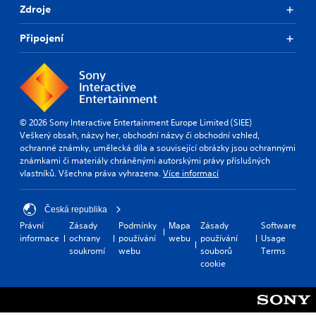
Zdroje
Připojení
© 2026 Sony Interactive Entertainment Europe Limited (SIEE)
Veškerý obsah, názvy her, obchodní názvy či obchodní vzhled,
ochranné známky, umělecká díla a související obrázky jsou ochrannými
známkami či materiály chráněnými autorskými právy příslušných
vlastníků. Všechna práva vyhrazena.
Více informací
Česká republika
Právní
Zásady
Podmínky
Mapa
Zásady
Software
informace
ochrany
používání
webu
používání
Usage
soukromí
webu
souborů
Terms
cookie