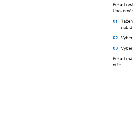
Pokud rest
Upozorněn
Tažen
nabíd
Vyber
Vyber
Pokud máš
níže.