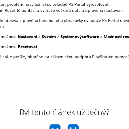
art problém nevyřeší, zkus ovladač PS Portal vyresetovat.
í: Reset tě odhlásí a vymaže veškerá data a upravená nastavení.
ím doleva z pravého horního rohu obrazovky ovladače PS Portal otevř
ku.
 možnost
Nastavení
>
Systém
>
Systémový
software
>
Možnosti res
 možnost
Resetovat
.
 stále potíže, obrať se na zákaznickou podporu PlayStation pomoc
Byl tento článek užitečný?