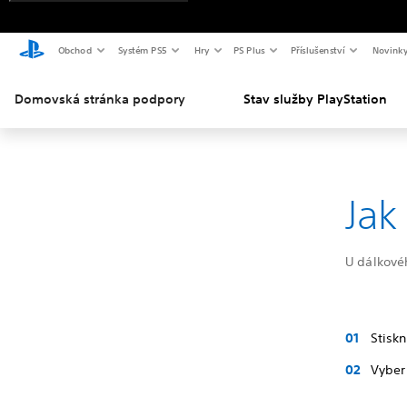
Obchod
Systém PS5
Hry
PS Plus
Příslušenství
Novink
Domovská stránka podpory
Stav služby PlayStation
Jak
U dálkové
Stiskn
Vyber