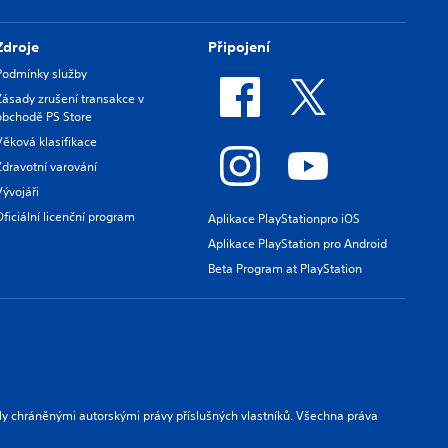
Zdroje
Připojení
Podmínky služby
Zásady zrušení transakce v
obchodě PS Store
Věková klasifikace
Zdravotní varování
Vývojáři
Oficiální licenční program
Aplikace PlayStationpro iOS
Aplikace PlayStation pro Android
Beta Program at PlayStation
ly chráněnými autorskými právy příslušných vlastníků. Všechna práva