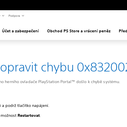
y
Podpora
Účet a zabezpečení
Obchod PS Store a vrácení peněz
Pře
 opravit chybu 0x83200
ho herního ovladače PlayStation Portal™ došlo k chybě systému.
i a podrž tlačítko napájení.
 možnost
Restartovat
.