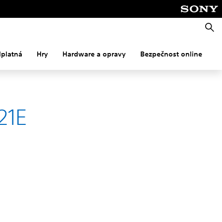
Vyhle
dplatná
Hry
Hardware a opravy
Bezpečnost online
M
21E