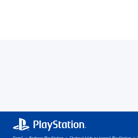
Domů
Podpora PlayStation
Chybové kódy na konzoli PlayStation