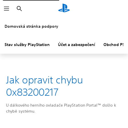
Vyhledat
Domovská stránka podpory
Stav služby PlayStation
Účet a zabezpečení
Obchod PS S
Jak opravit chybu
0x83200217
U dálkového herního ovladače PlayStation Portal™ došlo k
chybě systému.