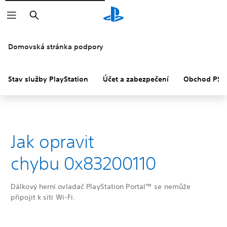
Vyhledat
Domovská stránka podpory
Stav služby PlayStation
Účet a zabezpečení
Obchod PS S
Jak opravit
chybu 0x83200110
Dálkový herní ovladač PlayStation Portal™ se nemůže
připojit k síti Wi-Fi.