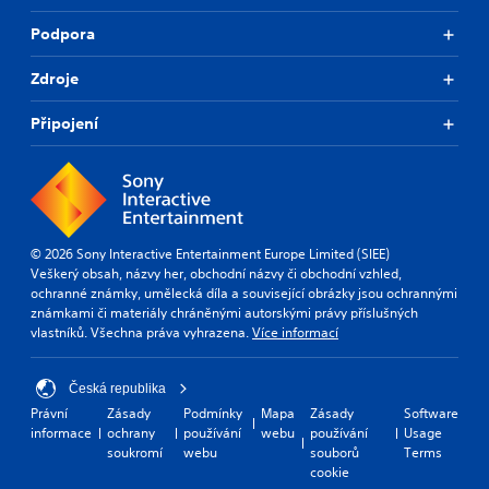
Podpora
Zdroje
Připojení
© 2026 Sony Interactive Entertainment Europe Limited (SIEE)
Veškerý obsah, názvy her, obchodní názvy či obchodní vzhled,
ochranné známky, umělecká díla a související obrázky jsou ochrannými
známkami či materiály chráněnými autorskými právy příslušných
vlastníků. Všechna práva vyhrazena.
Více informací
Česká republika
Právní
Zásady
Podmínky
Mapa
Zásady
Software
informace
ochrany
používání
webu
používání
Usage
soukromí
webu
souborů
Terms
cookie