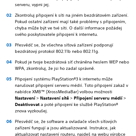
serveru, vypni jej.
Zkontroluj připojení k síti na jiném bezdrátovém zařízení.
Pokud ostatní zařízení mají také problémy s připojením,
chyba může být ve tvé síti. O další informace požádej
svého poskytovatele připojení k internetu.
Přesvědč se, že všechna síťová zařízení podporují
bezdrátový protokol 802.11b nebo 802.11g.
Pokud je tvoje bezdrátová síť chráněna heslem WEP nebo
WPA, zkontroluj, že jsi ho zadal správně.
Připojení systému PlayStation®3 k internetu může
narušovat připojení serveru médií. Toto připojení zakaž v
nabídce XMB™ (XrossMediaBar) volbou možnosti
Nastavení
>
Nastavení sítě
>
Připojení serveru médií
>
Deaktivovat
a poté připojení ke službě PlayStation®
znova vyzkoušej.
Přesvědč se, že software a ovladače všech síťových
zařízení fungují a jsou aktualizované. Instrukce, jak
aktualizovat nastavení routeru, najdeš na webu výrobce