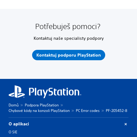
Potřebuješ pomoci?
Kontaktuj naše specialisty podpory
Kontaktuj podporu PlayStation
Domů
Podpora PlayStation
Chybové kódy na konzoli PlayStation
PC Error codes
PF-205452-8
O aplikaci
O SIE