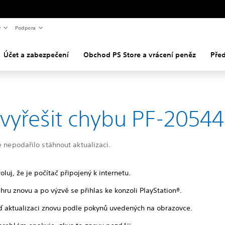
y
Podpora
Účet a zabezpečení
Obchod PS Store a vrácení peněz
Pře
 vyřešit chybu PF-2054
e nepodařilo stáhnout aktualizaci.
oluj, že je počítač připojený k internetu.
hru znovu a po výzvě se přihlas ke konzoli PlayStation®.
ď aktualizaci znovu podle pokynů uvedených na obrazovce.