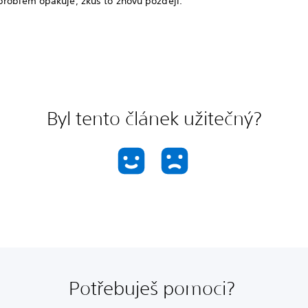
problém opakuje, zkus to znovu později.
Byl tento článek užitečný?
Potřebuješ pomoci?