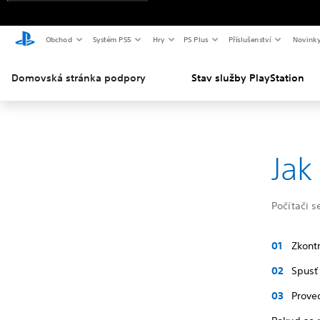
Obchod
Systém PS5
Hry
PS Plus
Příslušenství
Novink
Domovská stránka podpory
Stav služby PlayStation
Jak
Počítači s
Zkontr
Spusť 
Prove