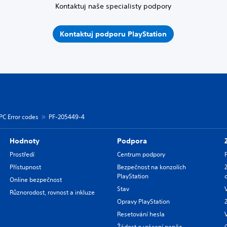
Kontaktuj naše specialisty podpory
Kontaktuj podporu PlayStation
PC Error codes
PF-205449-4
Hodnoty
Podpora
Prostředí
Centrum podpory
Přístupnost
Bezpečnost na konzolích
PlayStation
Online bezpečnost
Stav
Různorodost, rovnost a inkluze
Opravy PlayStation
Resetování hesla
Žádost o vrácení peněz