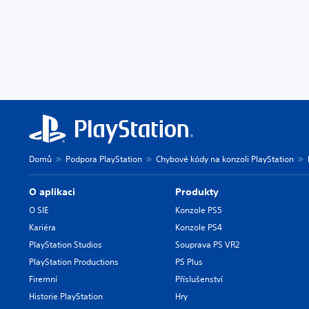
Domů
Podpora PlayStation
Chybové kódy na konzoli PlayStation
O aplikaci
Produkty
O SIE
Konzole PS5
Kariéra
Konzole PS4
PlayStation Studios
Souprava PS VR2
PlayStation Productions
PS Plus
Firemní
Příslušenství
Historie PlayStation
Hry