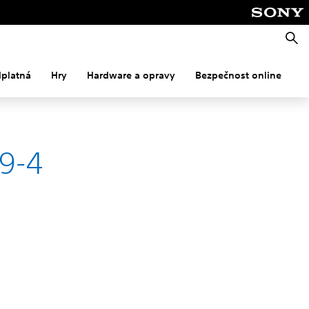
Vyhle
dplatná
Hry
Hardware a opravy
Bezpečnost online
M
49-4