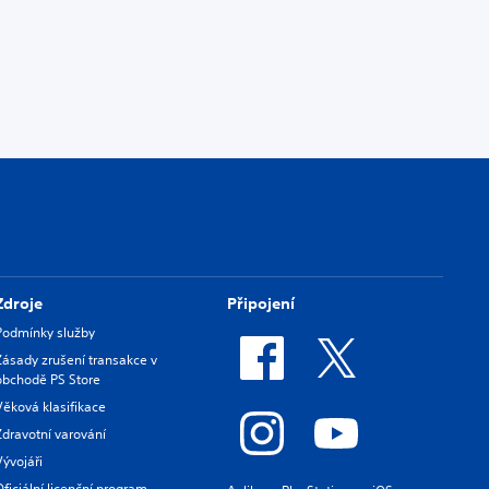
Zdroje
Připojení
Podmínky služby
Zásady zrušení transakce v
obchodě PS Store
Věková klasifikace
Zdravotní varování
Vývojáři
Oficiální licenční program