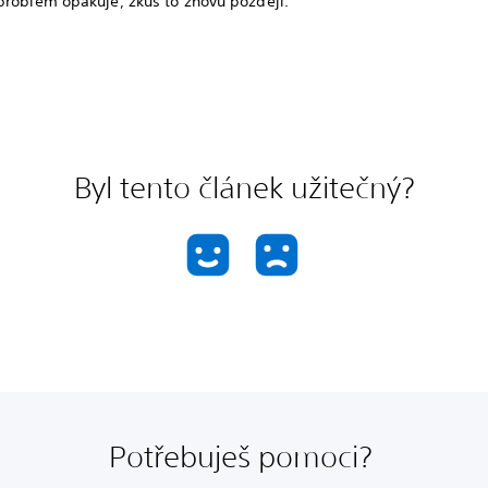
problém opakuje, zkus to znovu později.
Byl tento článek užitečný?
Potřebuješ pomoci?