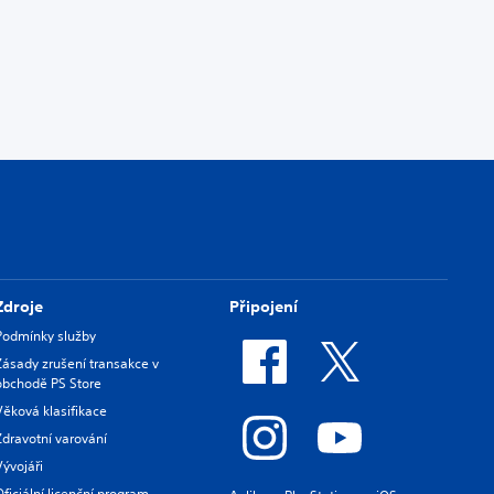
Zdroje
Připojení
Podmínky služby
Zásady zrušení transakce v
obchodě PS Store
Věková klasifikace
Zdravotní varování
Vývojáři
Oficiální licenční program