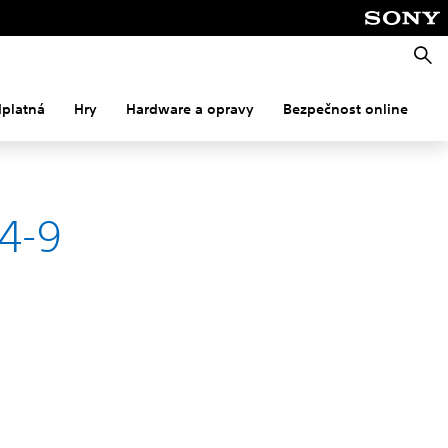
Vyhle
dplatná
Hry
Hardware a opravy
Bezpečnost online
M
44-9