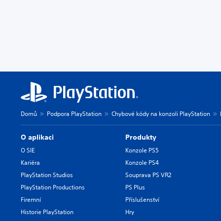
Domů
Podpora PlayStation
Chybové kódy na konzoli PlayStation
O aplikaci
Produkty
O SIE
Konzole PS5
Kariéra
Konzole PS4
PlayStation Studios
Souprava PS VR2
PlayStation Productions
PS Plus
Firemní
Příslušenství
Historie PlayStation
Hry