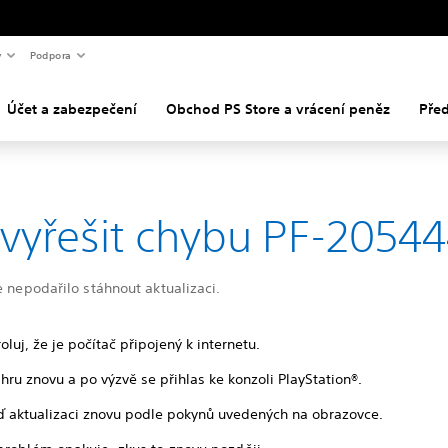
y
Podpora
Účet a zabezpečení
Obchod PS Store a vrácení peněz
Pře
 vyřešit chybu PF-2054
e nepodařilo stáhnout aktualizaci.
oluj, že je počítač připojený k internetu.
hru znovu a po výzvě se přihlas ke konzoli PlayStation®.
ď aktualizaci znovu podle pokynů uvedených na obrazovce.