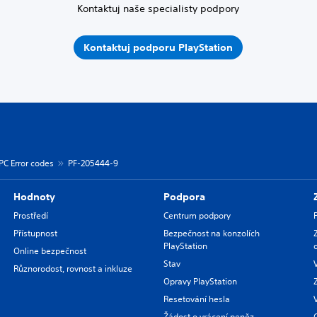
Kontaktuj naše specialisty podpory
Kontaktuj podporu PlayStation
PC Error codes
PF-205444-9
Hodnoty
Podpora
Prostředí
Centrum podpory
Přístupnost
Bezpečnost na konzolích
PlayStation
Online bezpečnost
Stav
Různorodost, rovnost a inkluze
Opravy PlayStation
Resetování hesla
Žádost o vrácení peněz