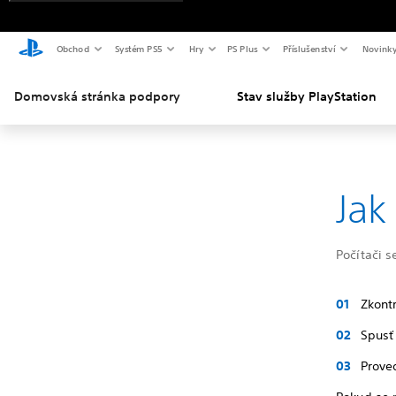
Obchod
Systém PS5
Hry
PS Plus
Příslušenství
Novink
Domovská stránka podpory
Stav služby PlayStation
Jak
Počítači s
Zkontr
Spusť 
Prove