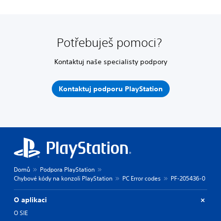
Potřebuješ pomoci?
Kontaktuj naše specialisty podpory
Kontaktuj podporu PlayStation
Domů
Podpora PlayStation
Chybové kódy na konzoli PlayStation
PC Error codes
PF-205436-0
O aplikaci
O SIE