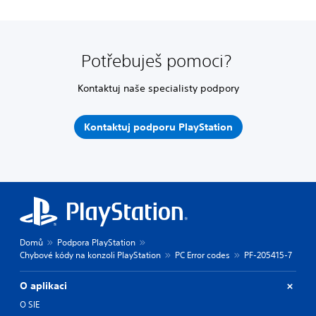
Potřebuješ pomoci?
Kontaktuj naše specialisty podpory
Kontaktuj podporu PlayStation
Domů
Podpora PlayStation
Chybové kódy na konzoli PlayStation
PC Error codes
PF-205415-7
O aplikaci
O SIE