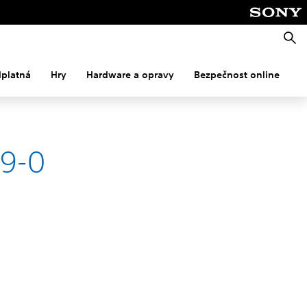
Vyhle
dplatná
Hry
Hardware a opravy
Bezpečnost online
M
09-0