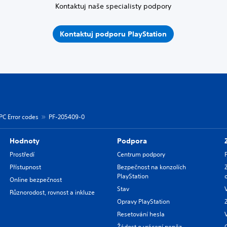
Kontaktuj naše specialisty podpory
Kontaktuj podporu PlayStation
PC Error codes
PF-205409-0
Hodnoty
Podpora
Prostředí
Centrum podpory
Přístupnost
Bezpečnost na konzolích
PlayStation
Online bezpečnost
Stav
Různorodost, rovnost a inkluze
Opravy PlayStation
Resetování hesla
Žádost o vrácení peněz