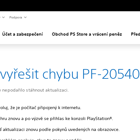
y
Podpora
Účet a zabezpečení
Obchod PS Store a vrácení peněz
Pře
 vyřešit chybu PF-2054
e nepodařilo stáhnout aktualizaci.
oluj, že je počítač připojený k internetu.
hru znovu a po výzvě se přihlas ke konzoli PlayStation®.
ď aktualizaci znovu podle pokynů uvedených na obrazovce.