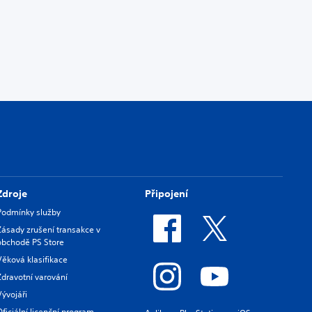
Zdroje
Připojení
Podmínky služby
Zásady zrušení transakce v
obchodě PS Store
Věková klasifikace
Zdravotní varování
Vývojáři
Oficiální licenční program