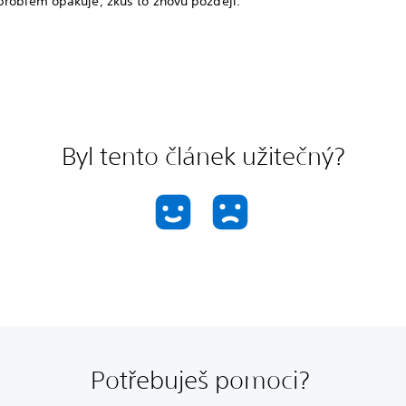
problém opakuje, zkus to znovu později.
Byl tento článek užitečný?
Potřebuješ pomoci?