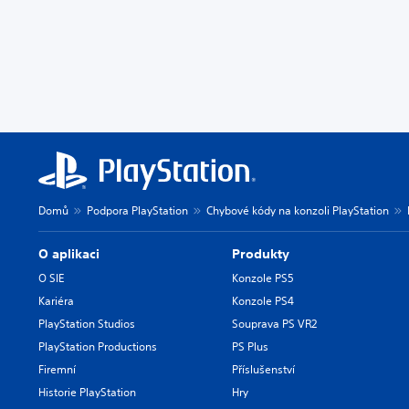
Domů
Podpora PlayStation
Chybové kódy na konzoli PlayStation
O aplikaci
Produkty
O SIE
Konzole PS5
Kariéra
Konzole PS4
PlayStation Studios
Souprava PS VR2
PlayStation Productions
PS Plus
Firemní
Příslušenství
Historie PlayStation
Hry