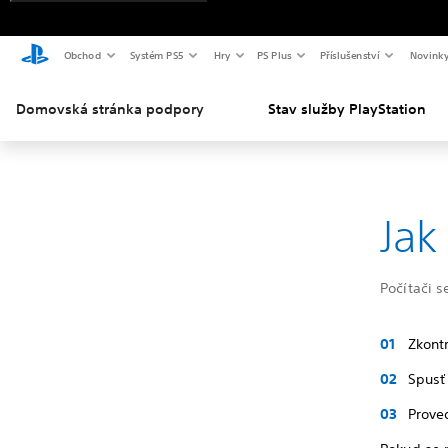
Obchod
Systém PS5
Hry
PS Plus
Příslušenství
Novink
Domovská stránka podpory
Stav služby PlayStation
Jak
Počítači s
Zkontr
Spusť 
Prove