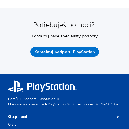
Potřebuješ pomoci?
Kontaktuj naše specialisty podpory
Kontaktuj podporu PlayStation
Domů
Podpora PlayStation
Chybové kódy na konzoli PlayStation
PC Error codes
PF-205406-7
O aplikaci
O SIE