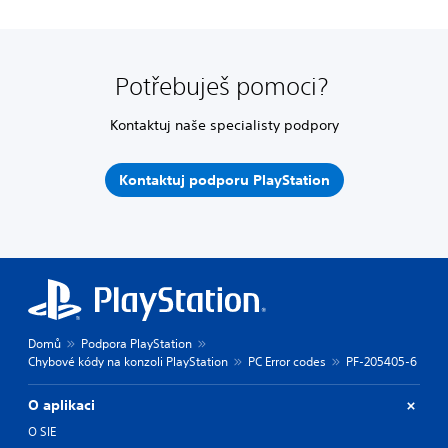
Potřebuješ pomoci?
Kontaktuj naše specialisty podpory
Kontaktuj podporu PlayStation
Domů
Podpora PlayStation
Chybové kódy na konzoli PlayStation
PC Error codes
PF-205405-6
O aplikaci
O SIE