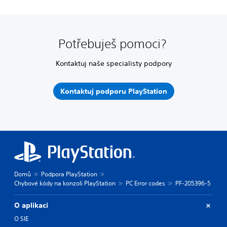
Potřebuješ pomoci?
Kontaktuj naše specialisty podpory
Kontaktuj podporu PlayStation
Domů
Podpora PlayStation
Chybové kódy na konzoli PlayStation
PC Error codes
PF-205396-5
O aplikaci
O SIE