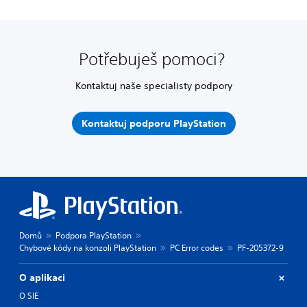
Potřebuješ pomoci?
Kontaktuj naše specialisty podpory
Kontaktuj podporu PlayStation
Domů
Podpora PlayStation
Chybové kódy na konzoli PlayStation
PC Error codes
PF-205372-9
O aplikaci
O SIE