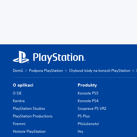
Domů
Podpora PlayStation
Chybové kódy na konzoli PlayStation
O aplikaci
Produkty
O SIE
Konzole PS5
Kariéra
Konzole PS4
PlayStation Studios
Souprava PS VR2
PlayStation Productions
PS Plus
Firemní
Příslušenství
Historie PlayStation
Hry