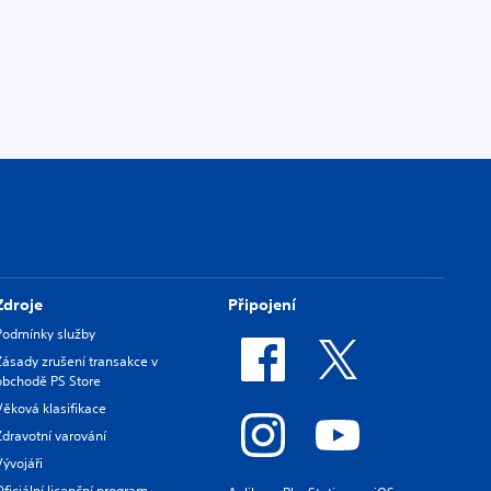
Zdroje
Připojení
Podmínky služby
Zásady zrušení transakce v
obchodě PS Store
Věková klasifikace
Zdravotní varování
Vývojáři
Oficiální licenční program