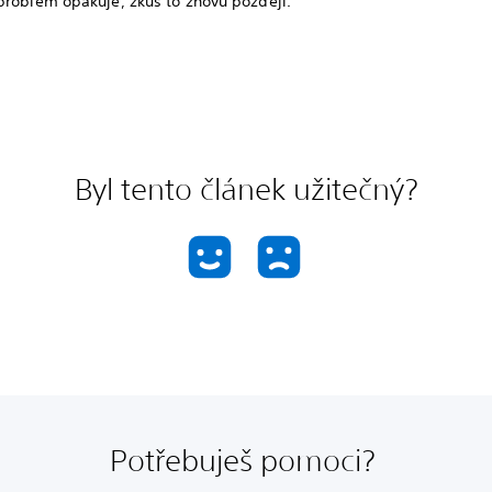
problém opakuje, zkus to znovu později.
Byl tento článek užitečný?
Potřebuješ pomoci?