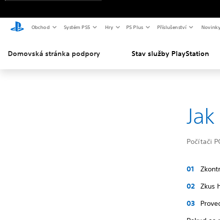
Obchod
Systém PS5
Hry
PS Plus
Příslušenství
Novink
Domovská stránka podpory
Stav služby PlayStation
Jak
Počítači P
Zkontr
Zkus h
Prove