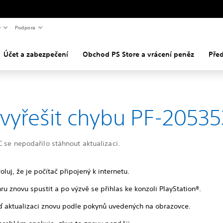
y
Podpora
Účet a zabezpečení
Obchod PS Store a vrácení peněz
Pře
 vyřešit chybu PF-20535
C se nepodařilo stáhnout aktualizaci.
oluj, že je počítač připojený k internetu.
ru znovu spustit a po výzvě se přihlas ke konzoli PlayStation®.
ď aktualizaci znovu podle pokynů uvedených na obrazovce.