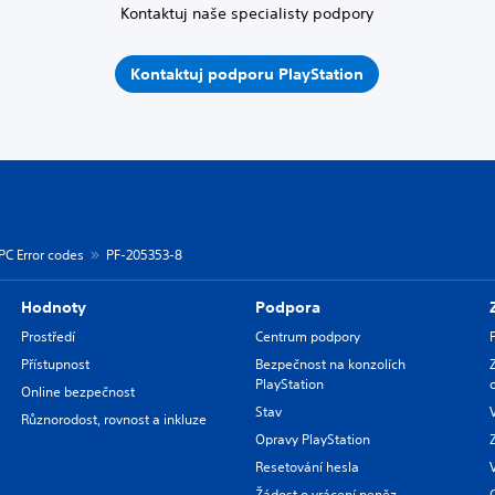
Kontaktuj naše specialisty podpory
Kontaktuj podporu PlayStation
PC Error codes
PF-205353-8
Hodnoty
Podpora
Prostředí
Centrum podpory
Přístupnost
Bezpečnost na konzolích
PlayStation
Online bezpečnost
Stav
Různorodost, rovnost a inkluze
Opravy PlayStation
Resetování hesla
Žádost o vrácení peněz