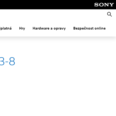
Vyhle
dplatná
Hry
Hardware a opravy
Bezpečnost online
M
3-8