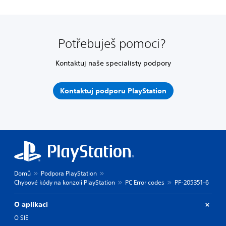
Potřebuješ pomoci?
Kontaktuj naše specialisty podpory
Kontaktuj podporu PlayStation
Domů
Podpora PlayStation
Chybové kódy na konzoli PlayStation
PC Error codes
PF-205351-6
O aplikaci
O SIE