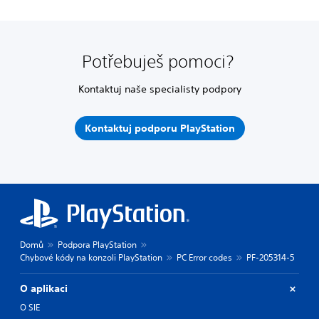
Potřebuješ pomoci?
Kontaktuj naše specialisty podpory
Kontaktuj podporu PlayStation
Domů
Podpora PlayStation
Chybové kódy na konzoli PlayStation
PC Error codes
PF-205314-5
O aplikaci
O SIE