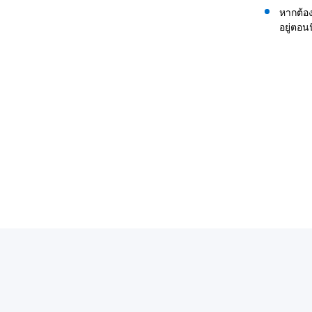
หากต้อ
อยู่ตอน