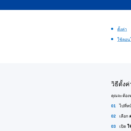
ตั้งค่า
ใช้คอน
วิธีตั้
คุณจะต้องท
ไปที่
เลือก
เปิด
ใ