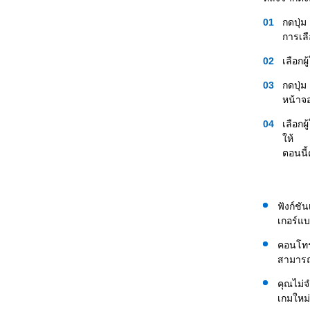
กดปุ่
การเลื
เลือกผ
กดปุ่
หน้าจอ
เลือกผ
ให้
ตอนนี้
ฟังก์ชั
เกอร์แ
คอนโทร
สามารถ
คุณไม่จ
เกมใหม่