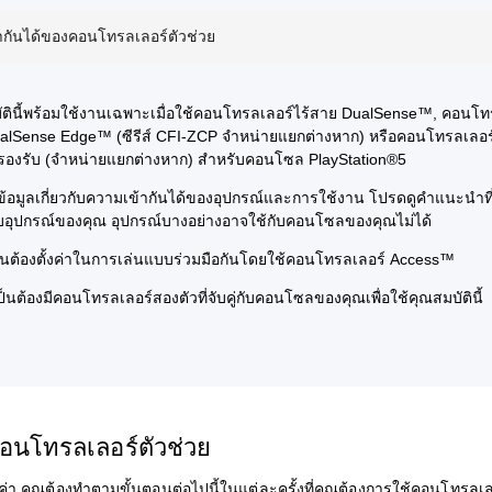
ากันได้ของคอนโทรลเลอร์ตัวช่วย
ัตินี้พร้อมใช้งานเฉพาะเมื่อใช้คอนโทรลเลอร์ไร้สาย DualSense™, คอนโทร
alSense Edge™ (ซีรีส์ CFI-ZCP จำหน่ายแยกต่างหาก) หรือคอนโทรลเลอ
ที่รองรับ (จำหน่ายแยกต่างหาก) สำหรับคอนโซล PlayStation®5
ข้อมูลเกี่ยวกับความเข้ากันได้ของอุปกรณ์และการใช้งาน โปรดดูคำแนะนำที
ับอุปกรณ์ของคุณ อุปกรณ์บางอย่างอาจใช้กับคอนโซลของคุณไม่ได้
ป็นต้องตั้งค่าในการเล่นแบบร่วมมือกันโดยใช้คอนโทรลเลอร์ Access™
็นต้องมีคอนโทรลเลอร์สองตัวที่จับคู่กับคอนโซลของคุณเพื่อใช้คุณสมบัตินี้
้คอนโทรลเลอร์ตัวช่วย
งค่า คุณต้องทำตามขั้นตอนต่อไปนี้ในแต่ละครั้งที่คุณต้องการใช้คอนโทรลเล