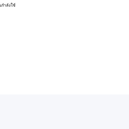
ณกำลังใช้