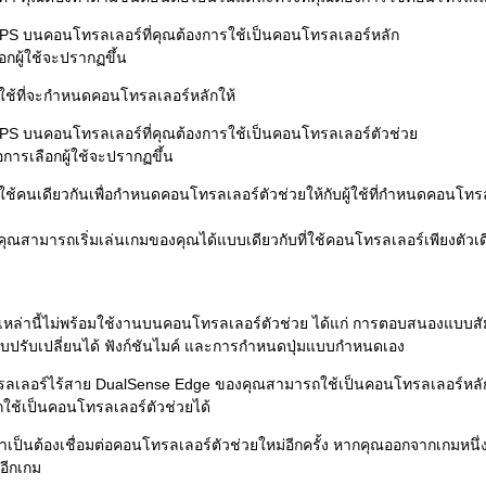
ม PS บนคอนโทรลเลอร์ที่คุณต้องการใช้เป็นคอนโทรลเลอร์หลัก
อกผู้ใช้จะปรากฏขึ้น
ู้ใช้ที่จะกำหนดคอนโทรลเลอร์หลักให้
ม PS บนคอนโทรลเลอร์ที่คุณต้องการใช้เป็นคอนโทรลเลอร์ตัวช่วย
การเลือกผู้ใช้จะปรากฏขึ้น
ู้ใช้คนเดียวกันเพื่อกำหนดคอนโทรลเลอร์ตัวช่วยให้กับผู้ใช้ที่กำหนดคอนโทร
คุณสามารถเริ่มเล่นเกมของคุณได้แบบเดียวกับที่ใช้คอนโทรลเลอร์เพียงตัวเด
นเหล่านี้ไม่พร้อมใช้งานบนคอนโทรลเลอร์ตัวช่วย ได้แก่ การตอบสนองแบบสัม
บบปรับเปลี่ยนได้ ฟังก์ชันไมค์ และการกำหนดปุ่มแบบกำหนดเอง
ลเลอร์ไร้สาย DualSense Edge ของคุณสามารถใช้เป็นคอนโทรลเลอร์หลักเท
ใช้เป็นคอนโทรลเลอร์ตัวช่วยได้
ำเป็นต้องเชื่อมต่อคอนโทรลเลอร์ตัวช่วยใหม่อีกครั้ง หากคุณออกจากเกมหนึ่ง
อีกเกม