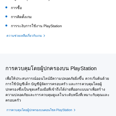
การซื้อ
การติดตั้งเกม
การระงับการใช้งาน PlayStation
ความช่วยเหลือเกี่ยวกับเกม
การควบคุมโดยผู้ปกครองบน PlayStation
เพื่อให้ประสบการณ์ออนไลน์มีความปลอดภัยยิ่งขึ้น ควรเริ่มต้นด้วย
การใช้บัญชีเด็ก บัญชีผู้จัดการครอบครัว และการควบคุมโดยผู้
ปกครองซึ่งเป็นชุดเครื่องมือที่เข้าถึงได้ง่ายที่ออกแบบมาเพื่อสร้าง
ความปลอดภัยและการควบคุมดูแลในระดับหนึ่งที่เหมาะกับคุณและ
ครอบครัว
การควบคุมโดยผู้ปกครองบนคอนโซล PlayStation