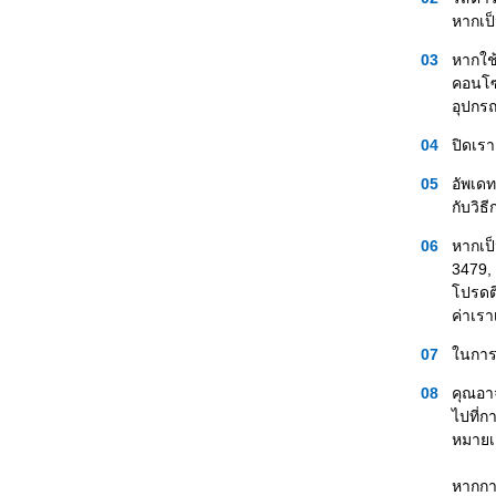
หากเป็
หากใช
คอนโซ
อุปกรณ
ปิดเรา
อัพเดท
กับวิธ
หากเป็
3479,
โปรดติ
ค่าเรา
ในการต
คุณอาจ
ไปที่ก
หมายเ
หากกา