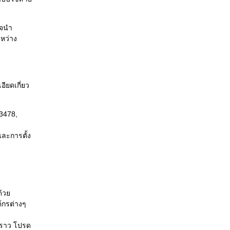
าจนำ
หว่าง
อียดเกี่ยว
 3478,
และการตั้ง
ด้วย
์กรต่างๆ
คราว โปรด