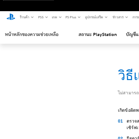
ร้านค้า
PS5
เกม
PS Plus
อุปกรณ์เสริม
ข่าวสาร
การส
หน้าหลักของความช่วยเหลือ
สถานะ PlayStation
บัญชี
วิธ
ไม่สามารถเช
เกิดข้อผิด
ตรวจสอ
เซิร์ฟเ
รีสตาร